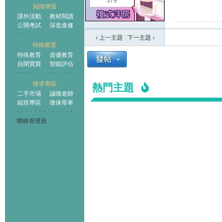
379
知識增值
課外活動
教材閱讀
公開考試
深造進修
‹ 上一主題
|
下一主題
›
特殊教育
特殊教育
資優教育
自閉寶寶
智能評估
徵求專區
熱門主題
二手市場
誠徵老師
組班專區
徵保母車
聯絡管理員