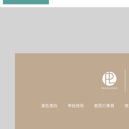
廣告查詢
學校搜尋
教育行事曆
教