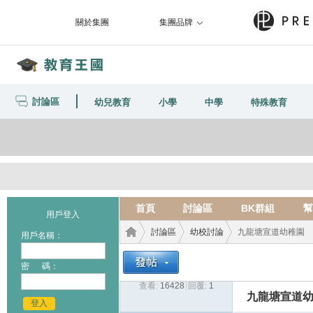
關於集團
集團品牌
討論區
幼兒教育
小學
中學
特殊教育
首頁
討論區
BK群組
幫
用戶登入
討論區
幼校討論
九龍塘宣道幼稚園
用戶名稱：
密 碼：
查看:
16428
|
回覆:
1
教育
›
›
›
九龍塘宣道
登入