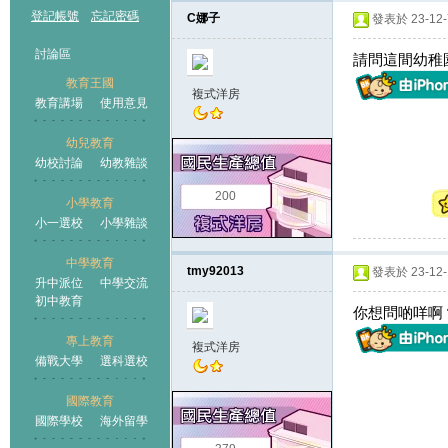
登記帳號
忘記密碼
C娜子
發表於 23-12-7
討論區
請問這間幼稚
教育王國
複式洋房
教育講場
使用意見
幼兒教育
幼校討論
幼教雜談
王國
200
小學教育
小一選校
小學雜談
中學教育
tmy92013
發表於 23-12-1
升中派位
中學交流
初中教育
你想問啲咩啊
專上教育
複式洋房
備戰大學
選科選校
國際教育
國際學校
海外留學