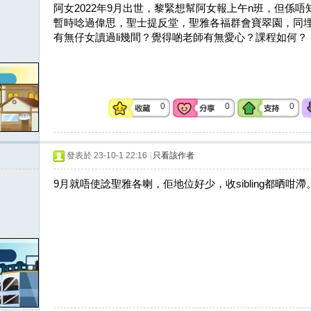
阿女2022年9月出世，黎緊想幫阿女報上午n班，但係
暫時唸過偉思，聖士提反堂，聖雅各福群會寶翠園，同
有無仔女讀過li幾間？覺得啲老師有無愛心？課程如何？
0
0
0
發表於 23-10-1 22:16
|
只看該作者
9月就唔使諗聖雅各喇，佢地位好少，收sibling都晒咁滯