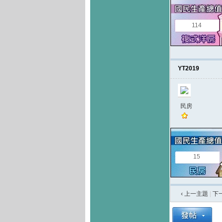
114
YT2019
民房
15
‹ 上一主題
|
下