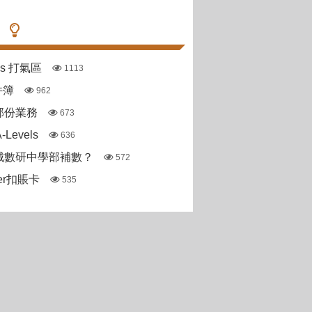
pas 打氣區
1113
件簿
962
部份業務
673
Levels
636
城數研中學部補數？
572
ter扣賬卡
535