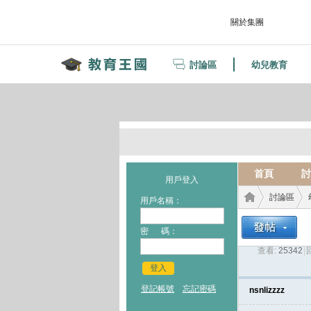
關於集團
討論區
幼兒教育
首頁
討
用戶登入
討論區
用戶名稱：
密 碼：
查看:
25342
|
教育
›
›
登入
登記帳號
忘記密碼
nsnlizzzz