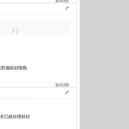
返回頂部
#
3
。
以對個區好唔熟
返回頂部
#
4
幾個月已經自理好好