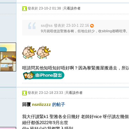
發表於 23-10-2 01:38
|
只看該作者
ss@ss 發表於 23-10-1 22:16
9月就唔使諗聖雅各喇，佢地位好少，收sibling都晒咁滯
咁請問其他知唔知好唔好啊？因為黎緊搬屋搬過去，所
發表於 23-12-18 23:33
|
只看該作者
回覆
nsnlizzzz
的帖子
我大仔讀緊k1 聖雅各全日幾好 老師好nice 呀仔讀左
細仔都係2022年9月出世
但n 班好少位我都驚入唔到