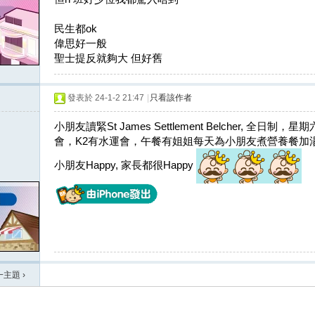
民生都ok
偉思好一般
聖士提反就夠大 但好舊
發表於 24-1-2 21:47
|
只看該作者
小朋友讀緊St James Settlement Belcher, 
會，K2有水運會，午餐有姐姐每天為小朋友煮營養餐加
小朋友Happy, 家長都很Happy
一主題
›