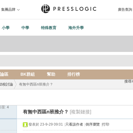
集團品牌
廣告查詢
小學
中學
特殊教育
海外升學
論區
BK群組
幫助
排行榜
搜尋
幼校討論
有無中西區n班推介？
回覆:
4
›
有無中西區n班推介？
[複製鏈接]
發表於 23-9-29 09:01
|
只看該作者
|
倒序瀏覽
|
打印