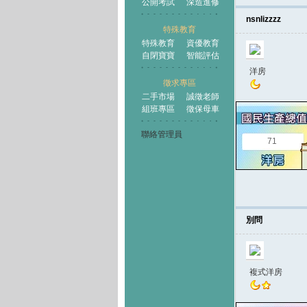
公開考試
深造進修
nsnlizzzz
特殊教育
特殊教育
資優教育
自閉寶寶
智能評估
洋房
徵求專區
二手市場
誠徵老師
組班專區
徵保母車
聯絡管理員
71
別問
複式洋房