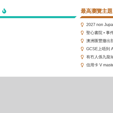
最高瀏覽主題
2027 non Ju
聖心書院 • 事
澳洲匯豐撤出
GCSE上唔到 A-
有冇人係九龍
信用卡 V mas