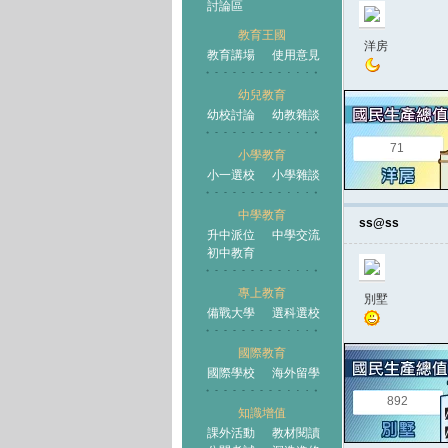
討論區
教育王國
洋房
教育講場
使用意見
幼兒教育
幼校討論
幼教雜談
王國
71
小學教育
小一選校
小學雜談
中學教育
ss@ss
升中派位
中學交流
初中教育
專上教育
別墅
備戰大學
選科選校
國際教育
國際學校
海外留學
892
知識增值
課外活動
教材閱讀