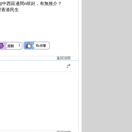
唔知中西區邊間n班好，有無推介？
埋香港民生
1
返回頂部
#
2
。