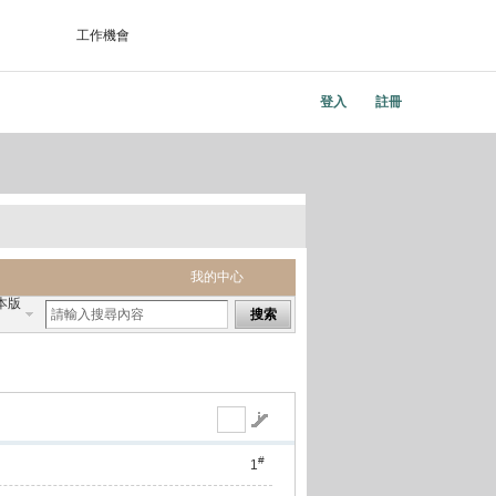
工作機會
登入
註冊
我的中心
本版
搜索
#
1