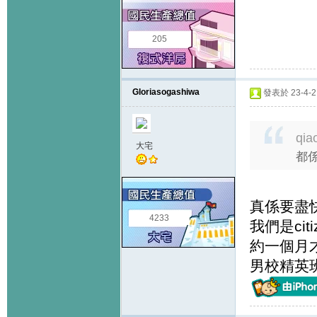
205
Gloriasogashiwa
發表於 23-4-2 
qia
大宅
都係
真係要盡快
4233
我們是ci
約一個月才
男校精英班）