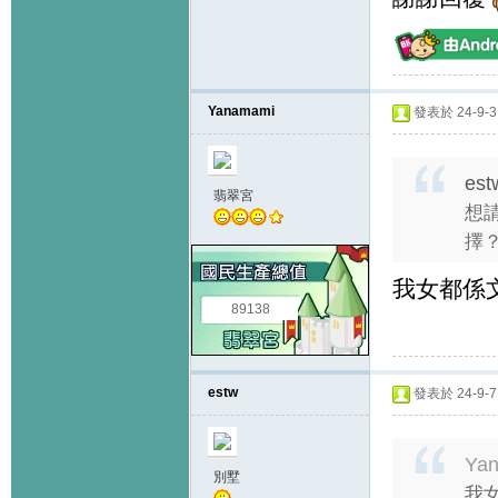
Yanamami
發表於 24-9-3 
est
翡翠宮
想
擇？
我女都係文
89138
estw
發表於 24-9-7 
Ya
別墅
我女