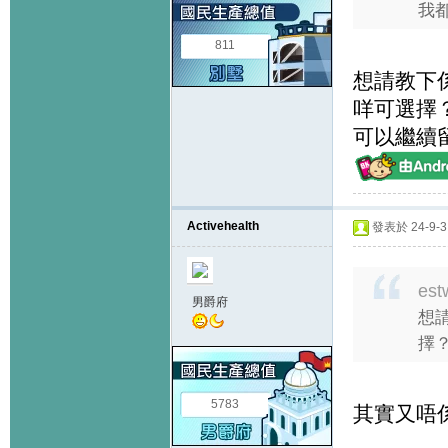
我都
811
想請教下係
咩可選擇？
可以繼續
Activehealth
發表於 24-9-3 
est
男爵府
想
擇？
5783
其實又唔係