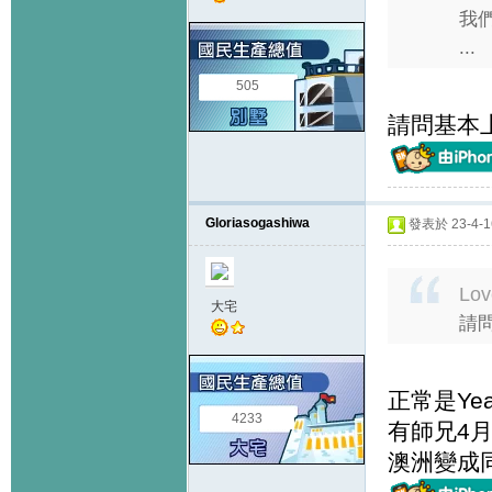
我們
...
505
請問基本上
Gloriasogashiwa
發表於 23-4-16
Lov
大宅
請
正常是Ye
4233
有師兄4月
澳洲變成