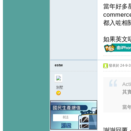
當年好多
commerce
都入咗相
如果英文唔
estw
發表於 24-9-3 
Act
別墅
其實
當年
811
謝謝回覆