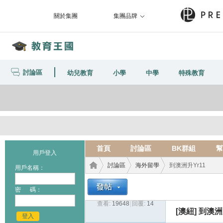
關於集團
集團品牌
討論區
幼兒教育
小學
中學
特殊教育
首頁
討論區
BK群組
幫
用戶登入
討論區
海外留學
到澳洲升Yr11
用戶名稱：
密 碼：
查看:
19648
|
回覆:
14
教育
›
›
›
[澳紐]
到澳洲升
登入