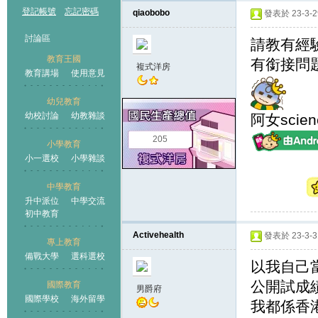
登記帳號
忘記密碼
qiaobobo
發表於 23-3-29
討論區
請教有經
教育王國
有銜接問
複式洋房
教育講場
使用意見
幼兒教育
幼校討論
幼教雜談
阿女scie
王國
205
小學教育
小一選校
小學雜談
中學教育
升中派位
中學交流
初中教育
Activehealth
發表於 23-3-31
專上教育
備戰大學
選科選校
以我自己
公開試成績
國際教育
男爵府
國際學校
海外留學
我都係香港B