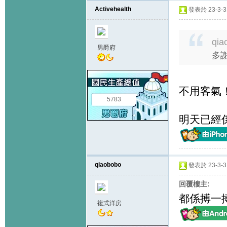
Activehealth
發表於 23-3-31
qia
男爵府
多謝
不用客氣
5783
明天已經
qiaobobo
發表於 23-3-31
回覆樓主:
都係搏一搏
複式洋房