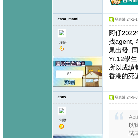
casa_mami
發表於 24-2-18
阿仔2022
找agent
洋房
尾出發, 同
Yr.12學
所以成績都
82
香港的死
estw
發表於 24-9-3 
Act
別墅
以
試成