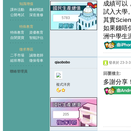
成績可以，
知識增值
課外活動
教材閱讀
試入大學
公開考試
深造進修
5783
其實Sci
特殊教育
如果錢唔
特殊教育
資優教育
洲中學生
自閉寶寶
智能評估
徵求專區
二手市場
誠徵老師
組班專區
徵保母車
qiaobobo
發表於 23-3-31
聯絡管理員
回覆樓主:
多謝分享！想
複式洋房
205