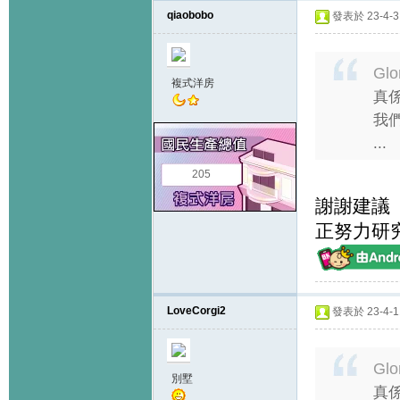
qiaobobo
發表於 23-4-3 
Glo
複式洋房
真
我們
...
205
謝謝建議
正努力研
LoveCorgi2
發表於 23-4-11
Glo
別墅
真