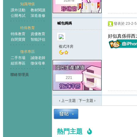
31878
知識增值
課外活動
教材閱讀
公開考試
深造進修
喊包媽媽
發表於 23-2-5 
特殊教育
特殊教育
資優教育
好似真係得西
自閉寶寶
智能評估
複式洋房
徵求專區
二手市場
誠徵老師
組班專區
徵保母車
聯絡管理員
221
‹ 上一主題
|
下一主題
›
熱門主題