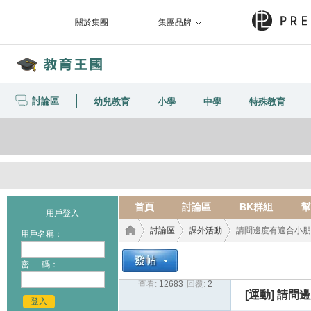
關於集團
集團品牌
討論區
幼兒教育
小學
中學
特殊教育
首頁
討論區
BK群組
幫
用戶登入
討論區
課外活動
請問邊度有適合小朋
用戶名稱：
密 碼：
查看:
12683
|
回覆:
2
教育
›
›
›
[運動]
請問邊
登入