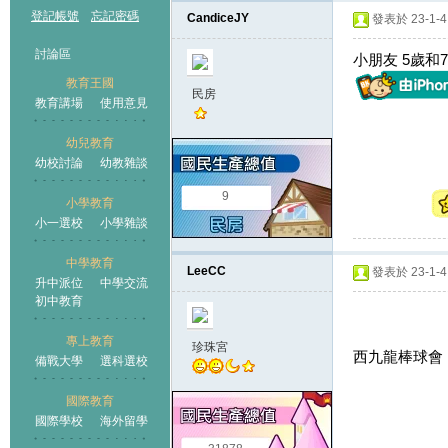
登記帳號
忘記密碼
CandiceJY
發表於 23-1-4 
討論區
小朋友 5歲
教育王國
民房
教育講場
使用意見
幼兒教育
幼校討論
幼教雜談
王國
9
小學教育
小一選校
小學雜談
中學教育
LeeCC
發表於 23-1-4 
升中派位
中學交流
初中教育
專上教育
珍珠宮
西九龍棒球會
備戰大學
選科選校
國際教育
國際學校
海外留學