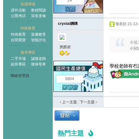
24
知識增值
課外活動
教材閱讀
公開考試
深造進修
crystal媽咪
發表於 21-12-2
特殊教育
特殊教育
資優教育
自閉寶寶
智能評估
令狐兄
男爵府
小兒
徵求專區
二手市場
誠徵老師
組班專區
徵保母車
學校老師有冇
聯絡管理員
6804
‹ 上一主題
|
下一主題
›
熱門主題