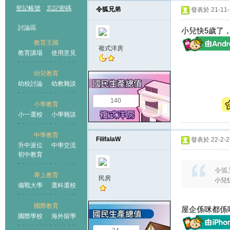
登記帳號
忘記密碼
令狐兄弟
發表於 21-11-1
討論區
小兒快5歲了
教育王國
複式洋房
教育講場
使用意見
幼兒教育
幼校討論
幼教雜談
王國
140
小學教育
小一選校
小學雜談
中學教育
FilifalaW
發表於 22-2-25
升中派位
中學交流
初中教育
令狐兄
專上教育
民房
小兒
備戰大學
選科選校
國際教育
屋企係咪都係
國際學校
海外留學