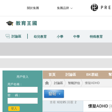
關於集團
集團品牌
討論區
幼兒教育
小學
中學
特殊教育
首頁
討論區
BK群組
幫
用戶登入
討論區
智能評估
懷疑ADHD
用戶名稱：
密 碼：
查看:
63195
|
回覆:
2
教育
›
›
›
懷疑ADHD
登入