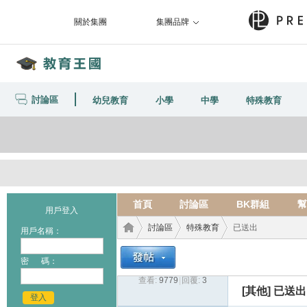
關於集團
集團品牌
討論區
幼兒教育
小學
中學
特殊教育
首頁
討論區
BK群組
幫
用戶登入
討論區
特殊教育
已送出
用戶名稱：
密 碼：
查看:
9779
|
回覆:
3
教育
›
›
›
[其他]
已送出
登入