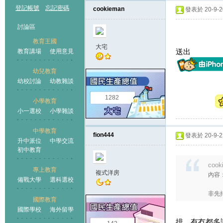
登記帳號
忘記密碼
cookieman
發表於 20-9-20
討論區
教育王國
大宅
送出
教育講場
使用意見
幼兒教育
幼校討論
幼教雜談
王國
1282
小學教育
小一選校
小學雜談
中學教育
fion444
發表於 20-9-22
升中派位
中學交流
初中教育
cook
專上教育
複式洋房
內容：h
備戰大學
選科選校
非先排
國際教育
國際學校
海外留學
排，有冇都多