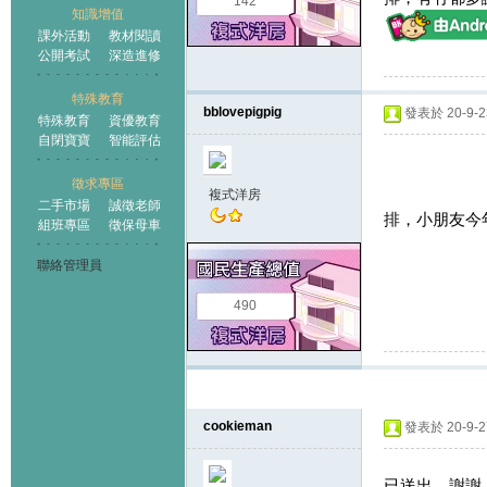
142
知識增值
課外活動
教材閱讀
公開考試
深造進修
特殊教育
bblovepigpig
發表於 20-9-23
特殊教育
資優教育
自閉寶寶
智能評估
徵求專區
複式洋房
二手市場
誠徵老師
排，小朋友今年
組班專區
徵保母車
聯絡管理員
490
cookieman
發表於 20-9-27
已送出，謝謝