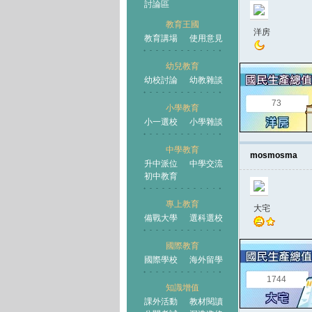
討論區
教育王國
洋房
教育講場
使用意見
幼兒教育
幼校討論
幼教雜談
王國
73
小學教育
小一選校
小學雜談
中學教育
mosmosma
升中派位
中學交流
初中教育
專上教育
大宅
備戰大學
選科選校
國際教育
國際學校
海外留學
1744
知識增值
課外活動
教材閱讀