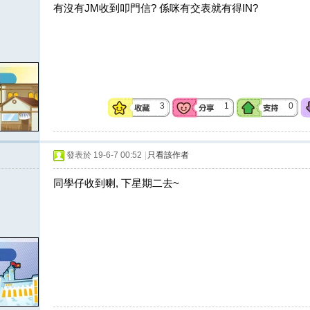
有沒有JM收到叩門信? 係咪有交表就有得IN?
3
1
0
發表於 19-6-7 00:52
|
只看該作者
同學仔收到喇, 下星期二去~