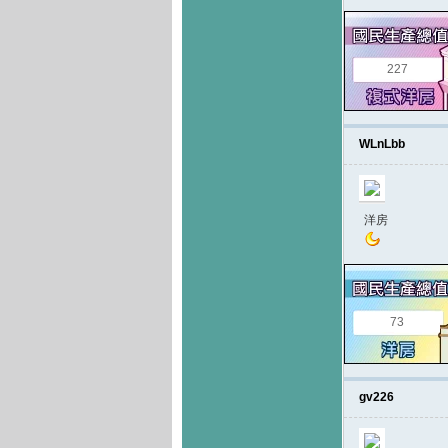
227
WLnLbb
洋房
73
gv226