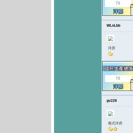
73
WLnLbb
洋房
73
gv226
複式洋房