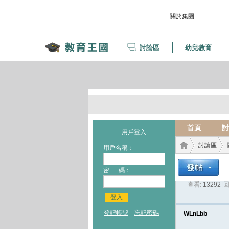
關於集團
討論區
幼兒教育
首頁
討
用戶登入
討論區
用戶名稱：
密 碼：
查看:
13292
|
回
教育
›
›
登入
登記帳號
忘記密碼
WLnLbb