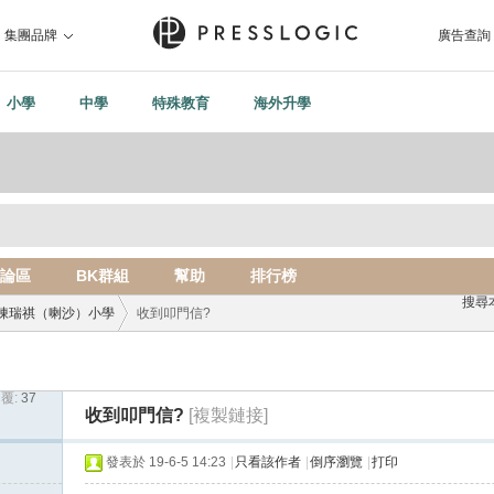
集團品牌
廣告查詢
小學
中學
特殊教育
海外升學
論區
BK群組
幫助
排行榜
搜尋
陳瑞祺（喇沙）小學
收到叩門信?
覆:
37
›
收到叩門信?
[複製鏈接]
發表於 19-6-5 14:23
|
只看該作者
|
倒序瀏覽
|
打印