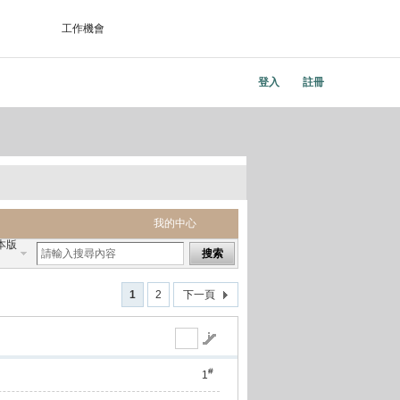
工作機會
登入
註冊
我的中心
本版
搜索
1
2
下一頁
#
1