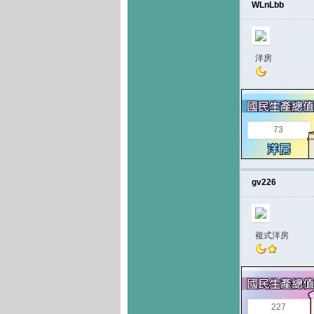
WLnLbb
洋房
73
gv226
複式洋房
227