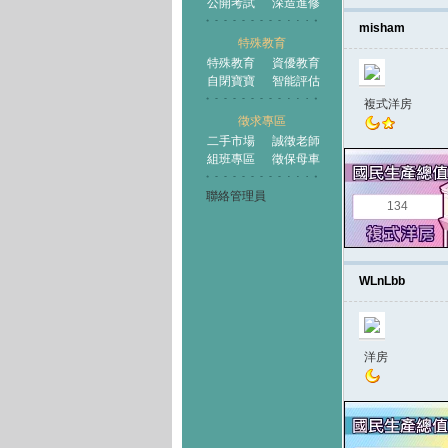
公開考試
深造進修
misham
特殊教育
特殊教育
資優教育
自閉寶寶
智能評估
複式洋房
徵求專區
二手市場
誠徵老師
組班專區
徵保母車
聯絡管理員
134
WLnLbb
洋房