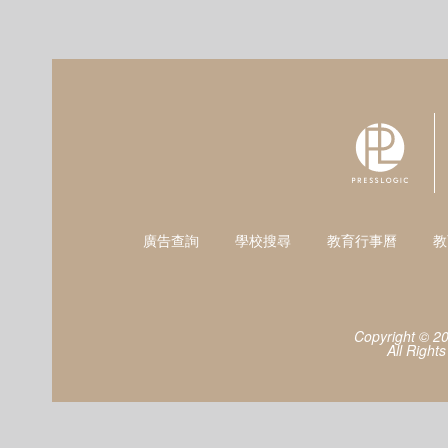
廣告查詢
學校搜尋
教育行事曆
教
Copyright © 2
All Right