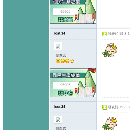
95905
lost.34
發表於 19-8-1 
翡翠宮
95905
lost.34
發表於 19-8-3 
翡翠宮