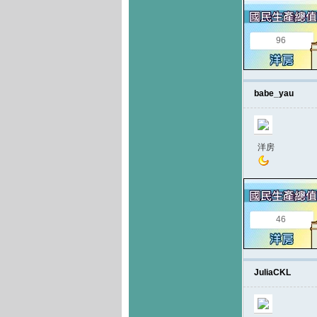
96
babe_yau
洋房
46
JuliaCKL