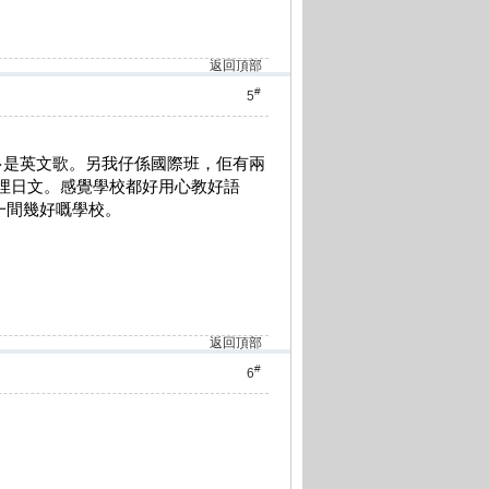
返回頂部
#
5
，多是英文歌。另我仔係國際班，佢有兩
同埋日文。感覺學校都好用心教好語
是一間幾好嘅學校。
返回頂部
#
6