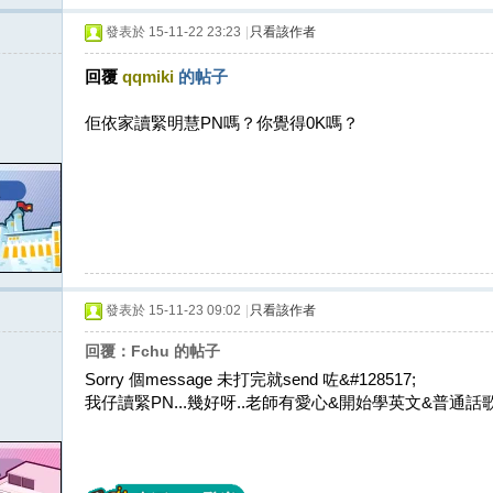
發表於 15-11-22 23:23
|
只看該作者
回覆
qqmiki
的帖子
佢依家讀緊明慧PN嗎？你覺得0K嗎？
發表於 15-11-23 09:02
|
只看該作者
回覆：Fchu 的帖子
Sorry 個message 未打完就send 咗&#128517;
我仔讀緊PN...幾好呀..老師有愛心&開始學英文&普通話