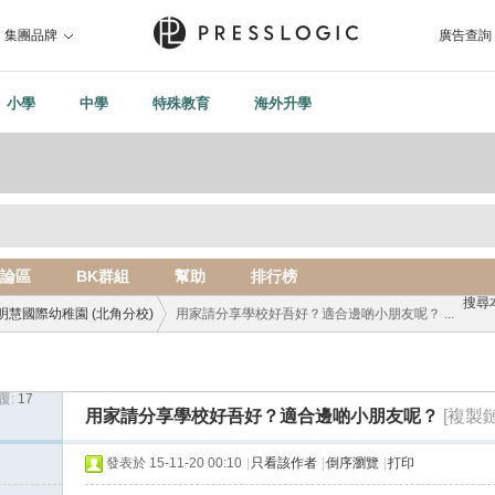
集團品牌
廣告查詢
小學
中學
特殊教育
海外升學
論區
BK群組
幫助
排行榜
搜尋
明慧國際幼稚園 (北角分校)
用家請分享學校好吾好？適合邊啲小朋友呢？ ...
覆:
17
›
用家請分享學校好吾好？適合邊啲小朋友呢？
[複製
發表於 15-11-20 00:10
|
只看該作者
|
倒序瀏覽
|
打印