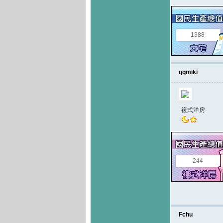
1388
qqmiki
複式洋房
244
Fchu