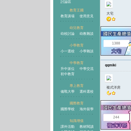
討論區
教育王國
大宅
教育講場
使用意見
幼兒教育
幼校討論
幼教雜談
王國
1388
小學教育
小一選校
小學雜談
中學教育
qqmiki
升中派位
中學交流
初中教育
專上教育
複式洋房
備戰大學
選科選校
國際教育
國際學校
海外留學
244
知識增值
課外活動
教材閱讀