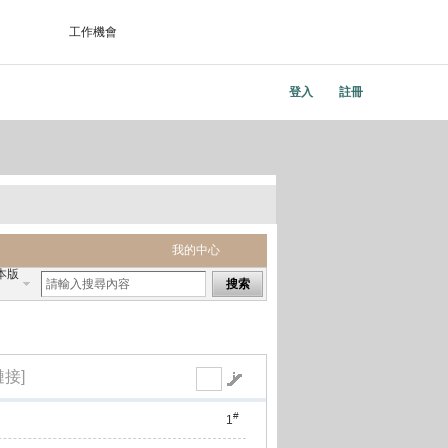
工作機會
登入
註冊
我的中心
本版
搜索
鏈接]
#
1