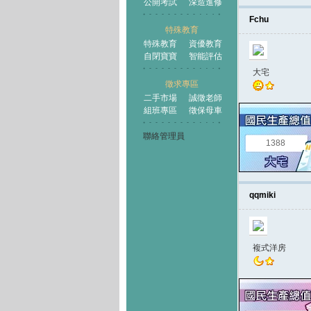
公開考試
深造進修
Fchu
特殊教育
特殊教育
資優教育
自閉寶寶
智能評估
大宅
徵求專區
二手市場
誠徵老師
組班專區
徵保母車
聯絡管理員
1388
qqmiki
複式洋房