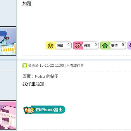
如題
0
0
0
發表於 15-11-22 11:00
|
只看該作者
回覆：Fchu 的帖子
我仔坐唔定,