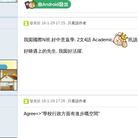
發表於 16-1-29 17:25
|
只看該作者
我囡國際N班.好中意返學. 2文4語 Academic
扺讀
好睇遇上的先生. 我囡好活躍.
發表於 16-1-29 17:26
|
只看該作者
Agree=>"學校行政方面有進步嘅空間"