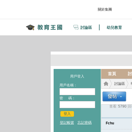
關於集團
討論區
幼兒教育
首頁
討
用戶登入
討論區
用戶名稱：
密 碼：
查看:
5790
|
回
教育
›
›
登入
登記帳號
忘記密碼
Fchu