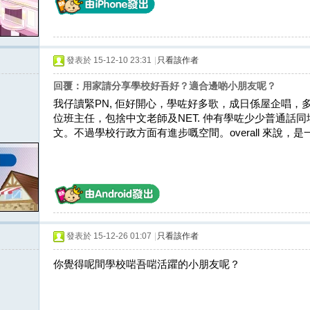
發表於 15-12-10 23:31
|
只看該作者
回覆：用家請分享學校好吾好？適合邊啲小朋友呢？
我仔讀緊PN, 佢好開心，學咗好多歌，成日係屋企唱
位班主任，包捨中文老師及NET. 仲有學咗少少普通話
文。不過學校行政方面有進步嘅空間。overall 來說，
發表於 15-12-26 01:07
|
只看該作者
你覺得呢間學校啱吾啱活躣的小朋友呢？