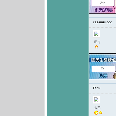
244
casamimocc
民房
29
Fchu
大宅