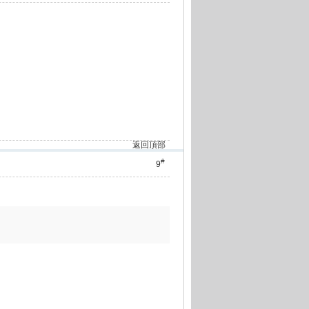
返回頂部
#
9