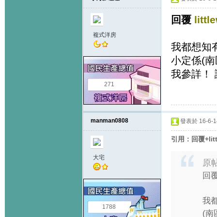
回覆
littl
複式洋房
我都想知
小定係(南
我參詳！
271
manman0808
發表於 16-6-14
引用：回覆+li
大宅
原
回覆 
我
1788
(南