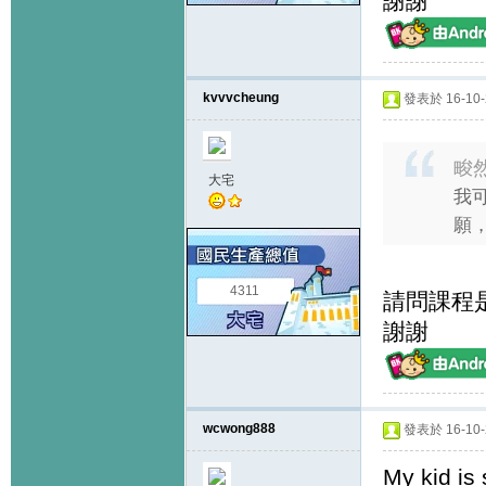
謝謝
kvvvcheung
發表於 16-10-2
畯然
大宅
我
願，
4311
請問課程
謝謝
wcwong888
發表於 16-10-2
My kid is