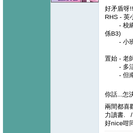
好矛盾呀!
RHS -
- 校網好
係B3)
- 小班、
置始 - 
- 多活
- 但南區
你話...怎
兩間都喜歡,
力讀書. /
好nice