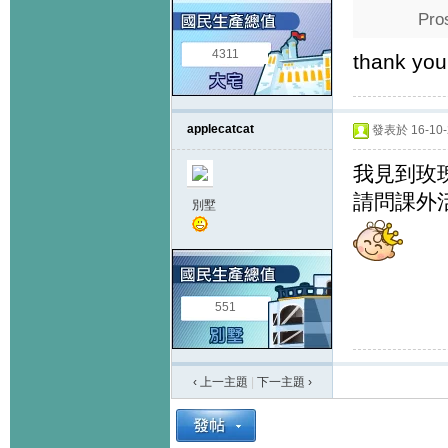
Pro
4311
thank you
applecatcat
發表於 16-10-2
我見到玫瑰
請問課外
別墅
551
‹ 上一主題
|
下一主題
›