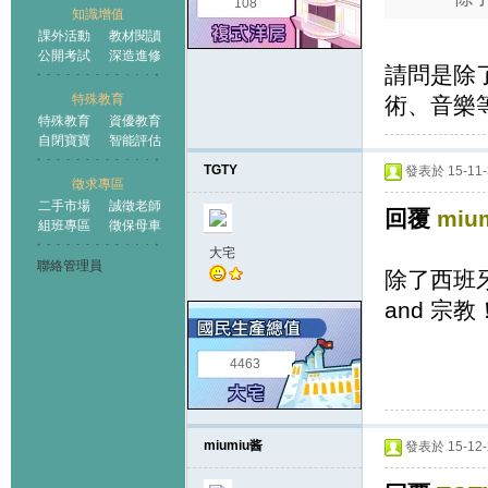
108
知識增值
課外活動
教材閱讀
公開考試
深造進修
請問是除
特殊教育
術、音樂
特殊教育
資優教育
自閉寶寶
智能評估
TGTY
發表於 15-11-3
徵求專區
二手市場
誠徵老師
回覆
miu
組班專區
徵保母車
大宅
聯絡管理員
除了西班牙
and 
4463
miumiu酱
發表於 15-12-2