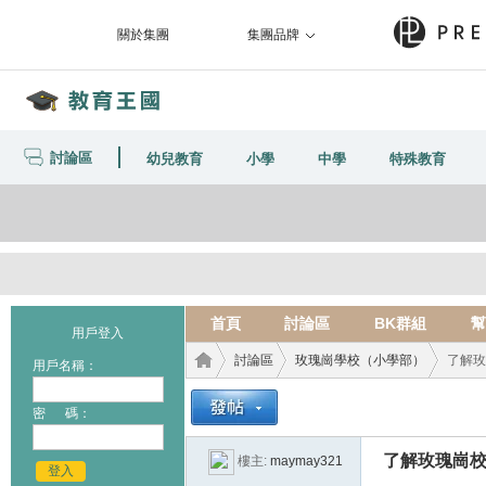
關於集團
集團品牌
討論區
幼兒教育
小學
中學
特殊教育
首頁
討論區
BK群組
幫
用戶登入
討論區
玫瑰崗學校（小學部）
了解玫
用戶名稱：
密 碼：
教育
›
›
›
了解玫瑰崗
樓主:
maymay321
登入