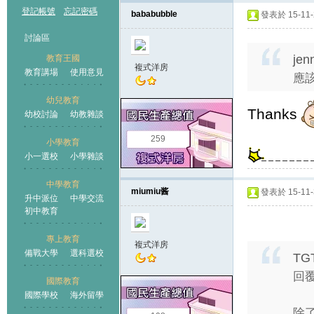
登記帳號
忘記密碼
bababubble
發表於 15-11-2
討論區
jen
教育王國
複式洋房
教育講場
使用意見
應
幼兒教育
Thanks
幼校討論
幼教雜談
王國
259
小學教育
小一選校
小學雜談
中學教育
miumiu酱
發表於 15-11-3
升中派位
中學交流
初中教育
專上教育
複式洋房
備戰大學
選科選校
TG
回覆
國際教育
國際學校
海外留學
除