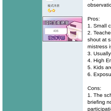
observati
複式洋房
Pros:
1. Small c
406
2. Teache
shout at s
mistress i
3. Usuall
4. High E
5. Kids a
6. Exposu
Cons:
1. The sc
briefing 
participat