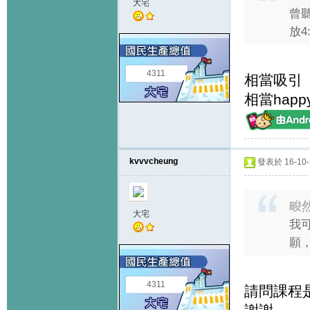
大宅
曾
放4
4311
相當吸引
相當happ
kvvvcheung
發表於 16-10-2
畯然
大宅
我
願，
4311
請問課程