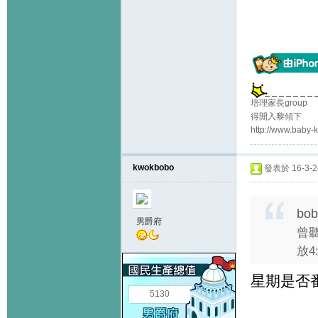
培理家長group
得閒入黎傾下
http://www.baby
kwokbobo
發表於 16-3-24
bob
男爵府
曾
放4
星期是否番
5130