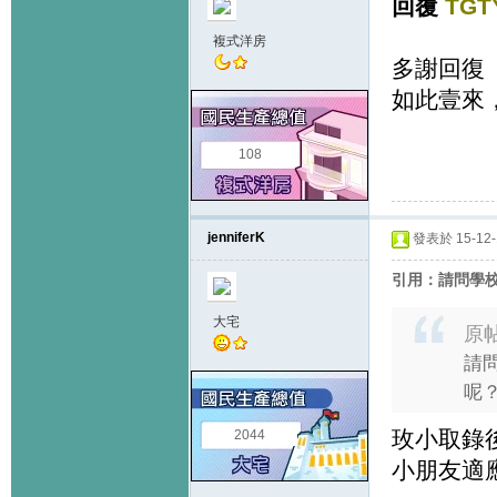
回覆
TGT
複式洋房
多謝回復
如此壹來
108
jenniferK
發表於 15-12-1
引用：請問學
大宅
原
請
呢
玫小取錄後
2044
小朋友適