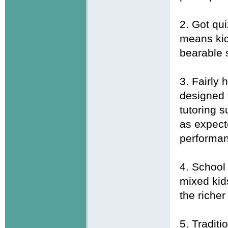
2. Got qu
means kid
bearable 
3. Fairly
designed f
tutoring 
as expect
performan
4. School 
mixed kids
the riche
5. Tradit