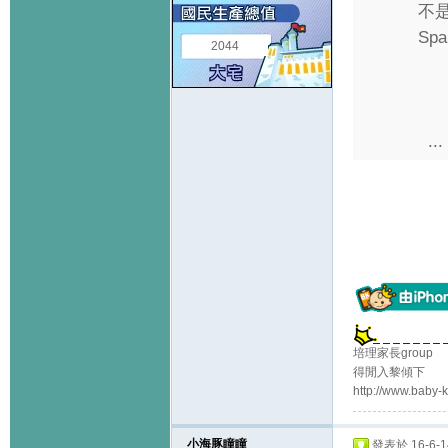
不是
Sp
2044
...
培理家長group
得閒入黎傾下
http://www.baby
小海豚瞳瞳
發表於 16-6-14