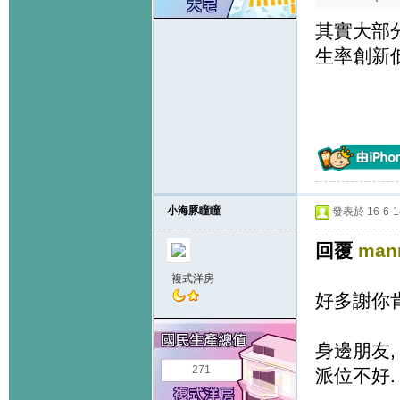
其實大部
生率創新低
小海豚瞳瞳
發表於 16-6-14
回覆
man
複式洋房
好多謝你
身邊朋友,
271
派位不好. 