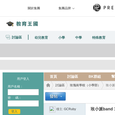
關於集團
集團品牌
討論區
幼兒教育
小學
中學
特殊教育
首頁
討論區
BK群組
幫
用戶登入
討論區
玫瑰崗學校（小學部）
玫小派b
用戶名稱：
密 碼：
教育
›
›
›
玫小派band 
樓主:
GCRuby
登入