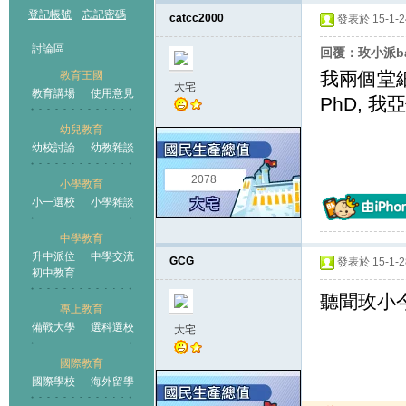
登記帳號
忘記密碼
catcc2000
發表於 15-1-24
討論區
回覆：玫小派ba
我兩個堂細佬
教育王國
大宅
教育講場
使用意見
PhD, 
幼兒教育
幼校討論
幼教雜談
王國
2078
小學教育
小一選校
小學雜談
中學教育
升中派位
中學交流
GCG
發表於 15-1-28
初中教育
聽聞玫小今
專上教育
備戰大學
選科選校
大宅
國際教育
國際學校
海外留學