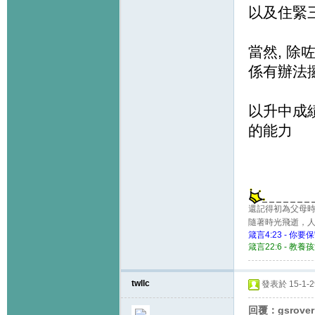
以及住緊
當然, 除
係有辦法
以升中成
的能力
還記得初為父母時
隨著時光飛逝，
箴言4:23 -
箴言22:6 - 
twllc
發表於 15-1-29
回覆：gsrove