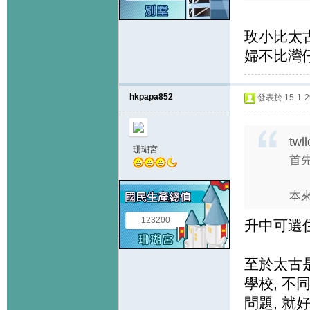
玫小比太古好
婦不比灣仔網
hkpapa852
發表於 15-1-29
twl
珊瑚宮
首
本來
123200
升中可選住
至於太古是
學校, 不
問題, 就