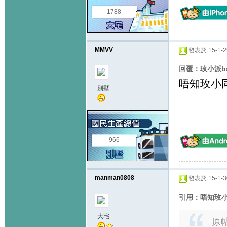
1788
MMVV
發表於 15-1-29
回覆：玫小派ba
唔知玫小
別墅
966
manman0808
發表於 15-1-30
引用：唔知玫小
大宅
原