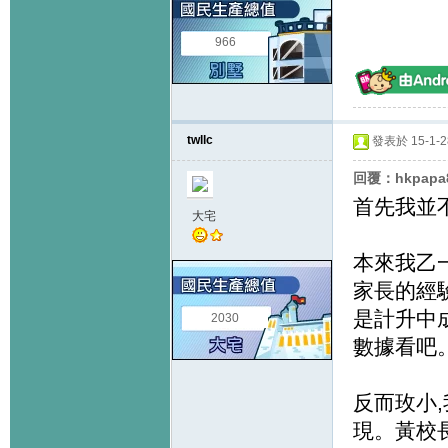
966
twllc
發表於 15-1-28
回覆：hkpapa
首先我並
大宅
本來我乙
家長的經驗
是計升中成
2030
數據看吧
反而玫小
現。黃校