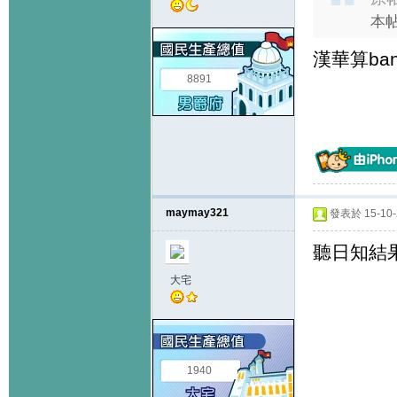
本帖最
漢華算ba
8891
maymay321
發表於 15-10-2
聽日知結
大宅
1940