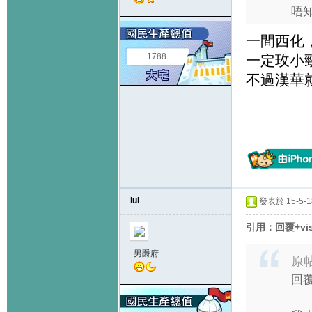
唔
一間西化
1788
一定玫小勁
不過漢華
lui
發表於 15-5-18
引用：回覆+vis
男爵府
原
回覆 