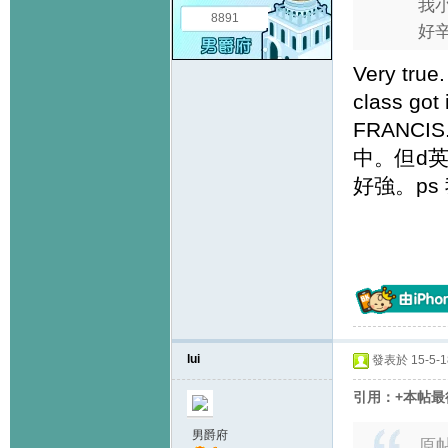
我
8891
好辛
Very true.
class got 
FRANCIS.
中。但d
好強。p
lui
發表於 15-5-18
引用：+本帖最後由+
男爵府
原