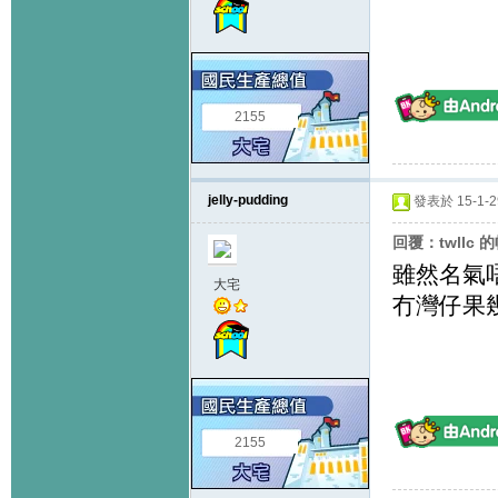
2155
jelly-pudding
發表於 15-1-29
回覆：twllc 
雖然名氣
大宅
冇灣仔果
2155