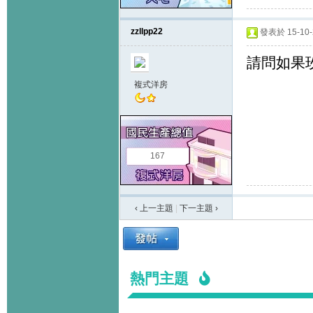
zzllpp22
發表於 15-10-2
請問如果
複式洋房
167
‹ 上一主題
|
下一主題
›
熱門主題