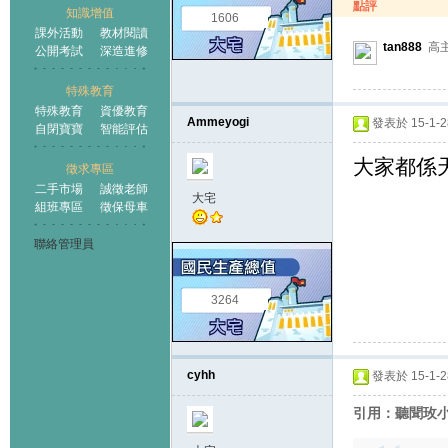
點評
知識增值
1606
課外活動
教材閱讀
tan888
高
公開考試
深造進修
特殊教育
特殊教育
資優教育
Ammeyogi
發表於 15-1-28
自閉寶寶
智能評估
大家都係
徵求專區
二手市場
誠徵老師
大宅
組班專區
徵保母車
聯絡管理員
3264
cyhh
發表於 15-1-28
引用：聽聞玫小