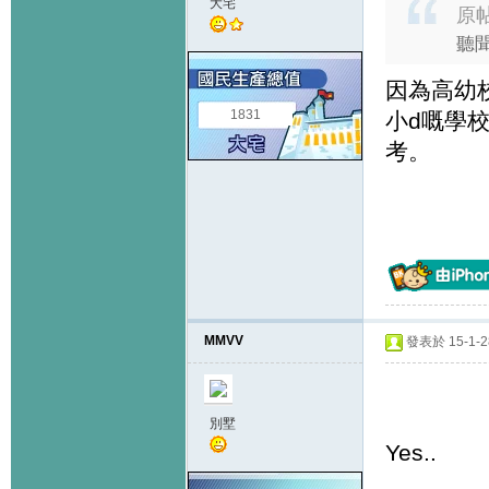
大宅
原
聽聞
因為高幼
1831
小d嘅學
考。
MMVV
發表於 15-1-28
別墅
Yes..