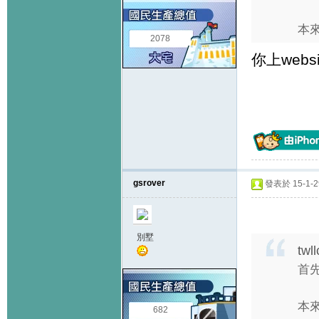
本來
2078
你上webs
gsrover
發表於 15-1-29
別墅
twl
首
本來
682