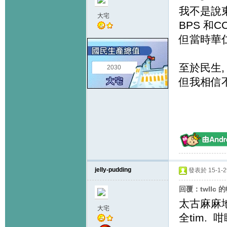
我不是說東
大宅
BPS 和
但當時華
至於民生,
2030
但我相信
jelly-pudding
發表於 15-1-29
回覆：twllc 
太古麻麻
大宅
全tim