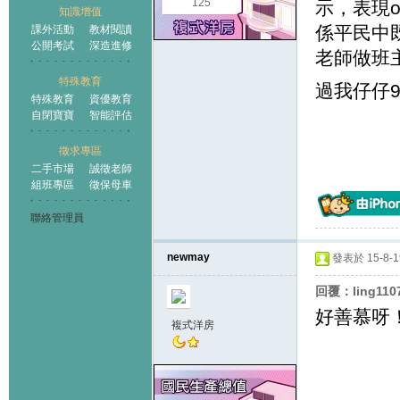
125
示，表現o
知識增值
係平民中
課外活動
教材閱讀
公開考試
深造進修
老師做班
特殊教育
過我仔仔9
特殊教育
資優教育
自閉寶寶
智能評估
徵求專區
二手市場
誠徵老師
組班專區
徵保母車
聯絡管理員
newmay
發表於 15-8-19
回覆：ling11
好善慕呀
複式洋房