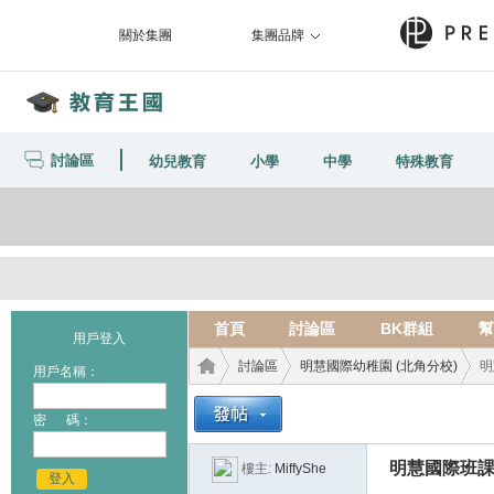
關於集團
集團品牌
討論區
幼兒教育
小學
中學
特殊教育
首頁
討論區
BK群組
幫
用戶登入
討論區
明慧國際幼稚園 (北角分校)
明
用戶名稱：
密 碼：
教育
›
›
›
明慧國際班
樓主:
MiffyShe
登入