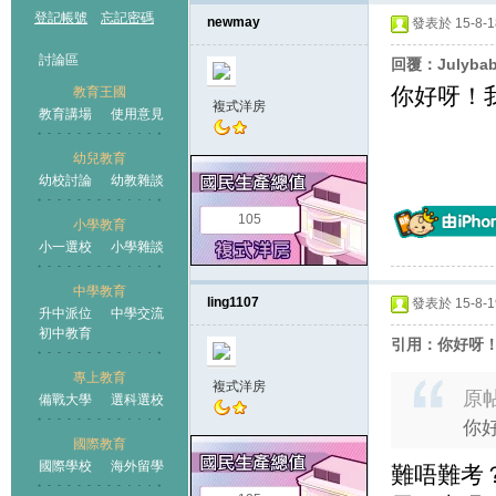
登記帳號
忘記密碼
newmay
發表於 15-8-18
討論區
回覆：Julyba
你好呀！
教育王國
複式洋房
教育講場
使用意見
幼兒教育
幼校討論
幼教雜談
王國
105
小學教育
小一選校
小學雜談
中學教育
ling1107
發表於 15-8-19
升中派位
中學交流
初中教育
引用：你好呀
專上教育
複式洋房
原
備戰大學
選科選校
你
國際教育
國際學校
海外留學
難唔難考