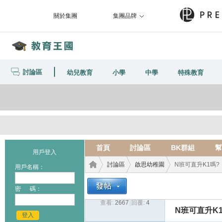
關於集團
集團品牌
討論區
幼兒教育
小學
中學
特殊教育
首頁
討論區
BK群組
幫
用戶登入
討論區
啟思幼稚園
N班可直升K1嗎?
用戶名稱：
密 碼：
查看:
2667
|
回覆:
4
教育
›
›
›
N班可直升K
登入