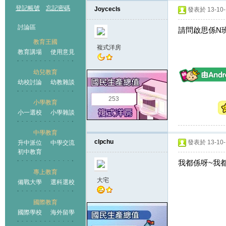
登記帳號
忘記密碼
Joycecls
發表於 13-10-1
討論區
請問啟思係N班
教育王國
複式洋房
教育講場
使用意見
幼兒教育
幼校討論
幼教雜談
王國
253
小學教育
小一選校
小學雜談
中學教育
clpchu
發表於 13-10-1
升中派位
中學交流
初中教育
我都係呀~我都
專上教育
大宅
備戰大學
選科選校
國際教育
國際學校
海外留學