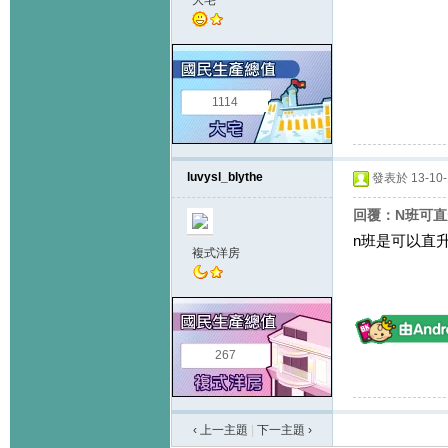
大宅
1114
luvysl_blythe
發表於 13-10-1
回覆：N班可直
n班是可以直升
複式洋房
267
‹ 上一主題
|
下一主題
›