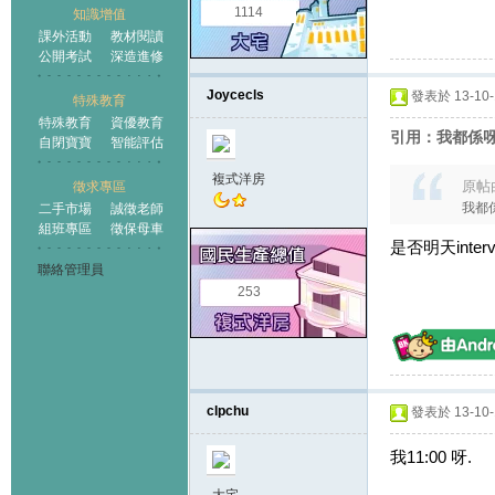
1114
知識增值
課外活動
教材閱讀
公開考試
深造進修
Joycecls
發表於 13-10-1
特殊教育
特殊教育
資優教育
引用：我都係呀
自閉寶寶
智能評估
複式洋房
原帖
徵求專區
我都
二手市場
誠徵老師
組班專區
徵保母車
是否明天interv
聯絡管理員
253
clpchu
發表於 13-10-1
我11:00 呀.