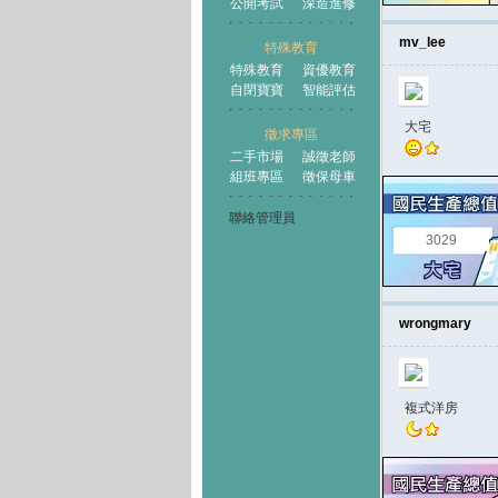
公開考試
深造進修
mv_lee
特殊教育
特殊教育
資優教育
自閉寶寶
智能評估
大宅
徵求專區
二手市場
誠徵老師
組班專區
徵保母車
聯絡管理員
3029
wrongmary
複式洋房