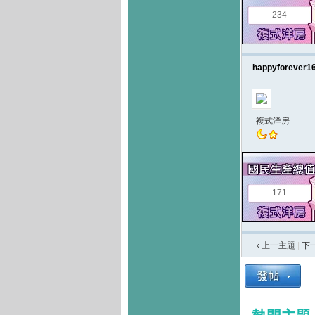
234
happyforever1
複式洋房
171
‹ 上一主題
|
下