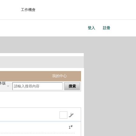
工作機會
登入
註冊
我的中心
本版
搜索
#
1