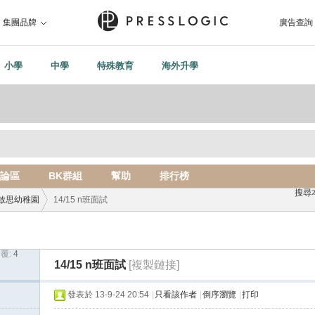
集團品牌
廣告查詢
小學
中學
特殊教育
海外升學
論區
BK群組
幫助
排行榜
搜尋
啟思幼稚園
14/15 n班面試
覆:
4
›
14/15 n班面試
[複製鏈接]
發表於 13-9-24 20:54
|
只看該作者
|
倒序瀏覽
|
打印