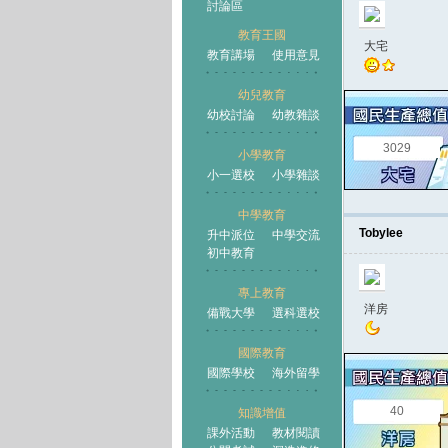
討論區
教育王國
大宅
教育講場
使用意見
幼兒教育
幼校討論
幼教雜談
王國
3029
小學教育
小一選校
小學雜談
中學教育
Tobylee
升中派位
中學交流
初中教育
專上教育
洋房
備戰大學
選科選校
國際教育
國際學校
海外留學
40
知識增值
課外活動
教材閱讀