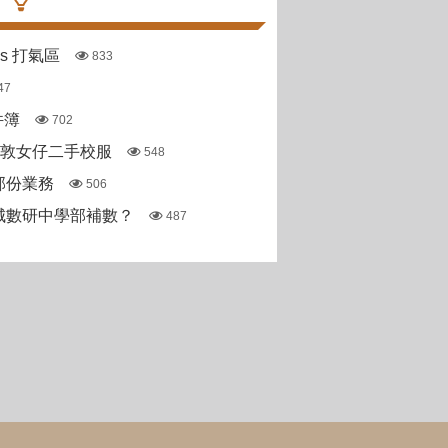
pas 打氣區
833
47
件簿
702
斯敦女仔二手校服
548
部份業務
506
城數研中學部補數？
487