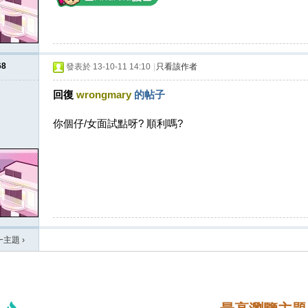
68
發表於 13-10-11 14:10
|
只看該作者
回復
wrongmary
的帖子
你個仔/女面試點呀? 順利嗎?
一主題
›