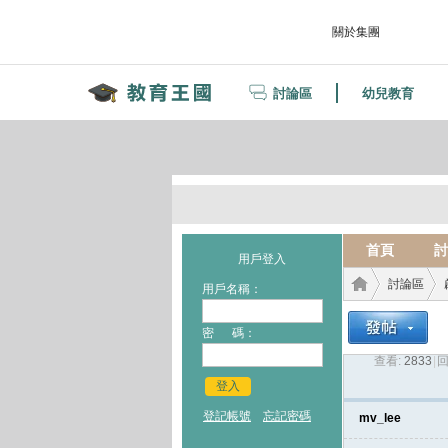
關於集團
討論區
幼兒教育
首頁
討
用戶登入
討論區
用戶名稱：
密 碼：
查看:
2833
|
回
教育
›
›
登入
登記帳號
忘記密碼
mv_lee