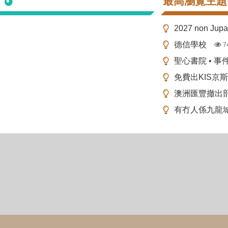
最高瀏覽主題
2027 non Ju
德信學校
7
聖心書院 • 事
免費出KIS京
澳洲匯豐撤出
有冇人係九龍