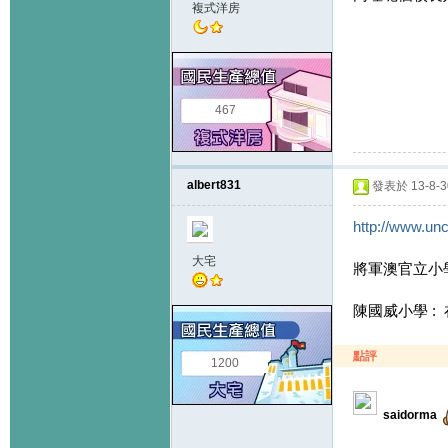
複式洋房
467
albert831
發表於 13-8-30
http://www.unc
大宅
將軍澳官立小學 
陳國威小學 : 
點評
1200
saidorma