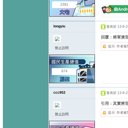
2391
longyiu
發表於 13-6-24
回覆：將軍澳官
提示:
作者被
禁止訪問
874
ccc902
發表於 13-6-25
引用：其實將官
提示:
作者被
禁止訪問