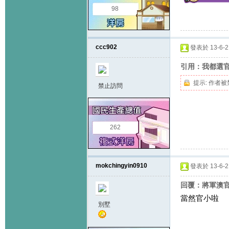
98
ccc902
發表於 13-6-21
引用：我都選官
提示:
作者被
禁止訪問
262
mokchingyin0910
發表於 13-6-21
回覆：將軍澳官
當然官小啦
別墅