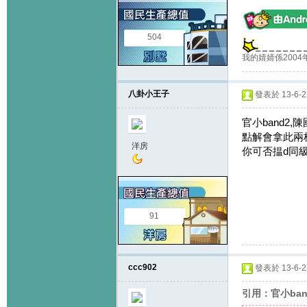
504
我的婧婧係2004年
八卦小王子
發表於 13-6-22
官小band2,陳
點解會拿此兩校
洋房
你可否揾d同級
91
ccc902
發表於 13-6-22
引用：官小ban