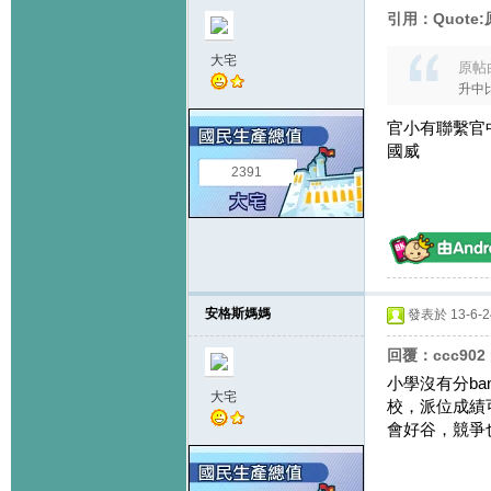
引用：Quote:原
大宅
原帖
升中
官小有聯繫官
國威
2391
安格斯媽媽
發表於 13-6-24
回覆：ccc902
小學沒有分b
大宅
校，派位成績
會好谷，競爭