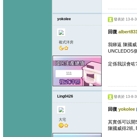
yokolee
發表於 13-8-30
回復
albert83
複式洋房
我睇返 陳國
UNCLEDO
定係我誤會咗
111
Ling0426
發表於 13-8-30
回復
yokolee
大宅
其實係可以開5班
陳國威得2班,