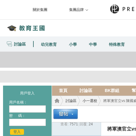
關於集團
集團品牌
討論區
幼兒教育
小學
中學
特殊教育
首頁
討論區
BK群組
幫
用戶登入
討論區
小一選校
將軍澳官立vs 陳國
用戶名稱：
密 碼：
查看:
7571
|
回覆:
24
教育
›
›
›
將軍澳官立v
登入