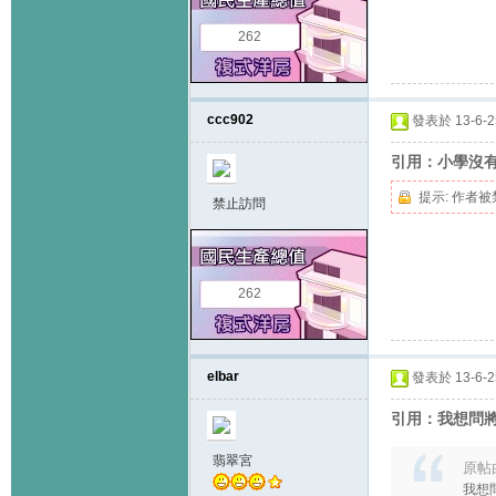
262
ccc902
發表於 13-6-25
引用：小學沒有
提示:
作者被
禁止訪問
262
elbar
發表於 13-6-25
引用：我想問
翡翠宮
原帖
我想