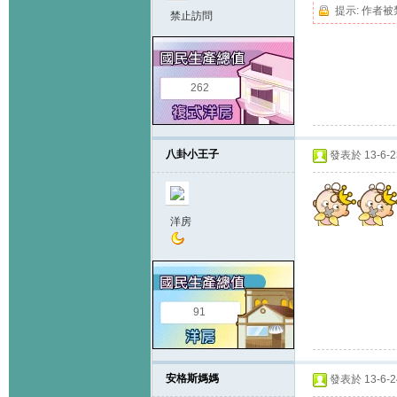
提示:
作者被
禁止訪問
262
八卦小王子
發表於 13-6-23
洋房
91
安格斯媽媽
發表於 13-6-24