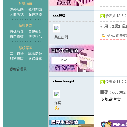
知識增值
課外活動
教材閱讀
公開考試
深造進修
ccc902
發表於 13-6-21
特殊教育
引用：2選1,我
特殊教育
資優教育
提示:
作者被
自閉寶寶
智能評估
禁止訪問
徵求專區
二手市場
誠徵老師
組班專區
徵保母車
262
聯絡管理員
chunchungirl
發表於 13-6-21
回覆：ccc902
我都選官立
洋房