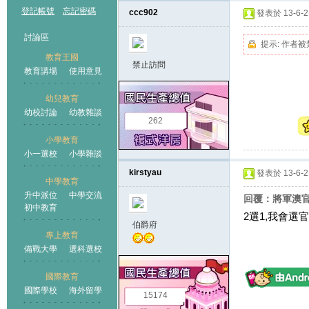
登記帳號
忘記密碼
ccc902
發表於 13-6-21
討論區
提示:
作者被
教育王國
禁止訪問
教育講場
使用意見
幼兒教育
幼校討論
幼教雜談
王國
262
小學教育
小一選校
小學雜談
kirstyau
發表於 13-6-21
中學教育
升中派位
中學交流
回覆：將軍澳官
初中教育
2選1,我會選官
伯爵府
專上教育
備戰大學
選科選校
國際教育
國際學校
海外留學
15174