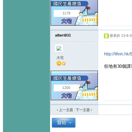
1178
albert831
發表於 13-8-30
http://lifei
大宅
佢地有30個課室
1200
‹ 上一主題
|
下一主題
›