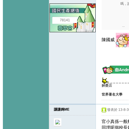
嗎，
78141
...
陳國威
解憂店
世界著名大學
謙謙媽ME
發表於 13-8-30
官小真係一般般
同埋呢個校長