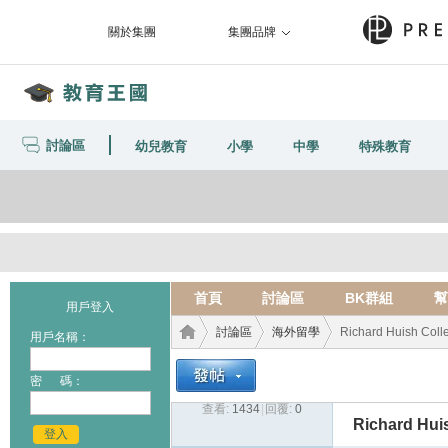
關於集團
集團品牌
討論區
幼兒教育
小學
中學
特殊教育
首頁
討論區
BK群組
幫
用戶登入
討論區
海外留學
Richard Huish Coll
用戶名稱：
密 碼：
查看:
1434
|
回覆:
0
教育
›
›
›
Richard Hui
登入