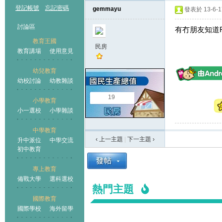
登記帳號
忘記密碼
gemmayu
發表於 13-6-17
討論區
有冇朋友知道Ric
教育王國
民房
教育講場
使用意見
幼兒教育
幼校討論
幼教雜談
王國
19
小學教育
小一選校
小學雜談
中學教育
‹ 上一主題
|
下一主題
›
升中派位
中學交流
初中教育
專上教育
備戰大學
選科選校
熱門主題
國際教育
國際學校
海外留學