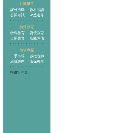
知識增值
課外活動
教材閱讀
公開考試
深造進修
特殊教育
特殊教育
資優教育
自閉寶寶
智能評估
徵求專區
二手市場
誠徵老師
組班專區
徵保母車
聯絡管理員