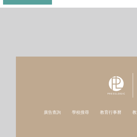
廣告查詢
學校搜尋
教育行事曆
教