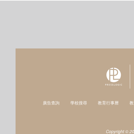
廣告查詢
學校搜尋
教育行事曆
教
Copyright © 2