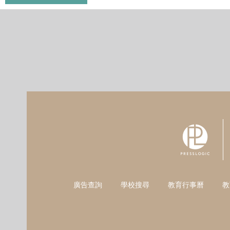
廣告查詢
學校搜尋
教育行事曆
教