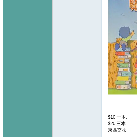
$10 一本,
$20 三本
東區交收