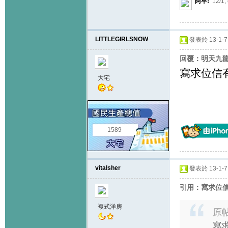
阿早!
12/1,
LITTLEGIRLSNOW
發表於 13-1-7 
回覆：明天九龍塘
寫求位信
大宅
1589
vitalsher
發表於 13-1-7 
引用：寫求位信
複式洋房
原
寫