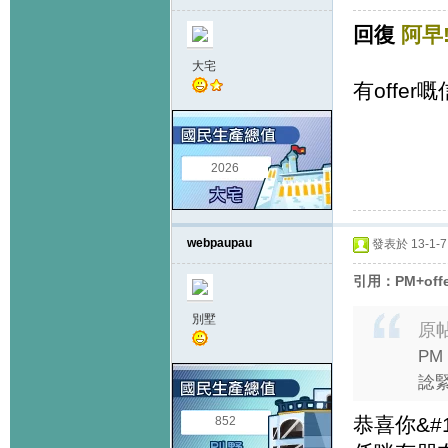
回復
阿早
大宅
有offe
2026
webpaupau
發表於 13-1-7 
引用：PM+off
別墅
原
PM
諗緊
恭喜你&#1
852