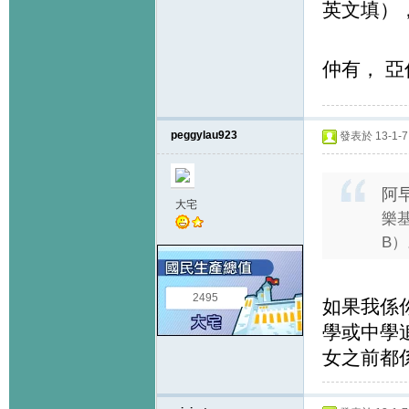
英文填）
仲有， 
peggylau923
發表於 13-1-7 
阿早
大宅
樂基
B）
2495
如果我係你
學或中學追
女之前都係