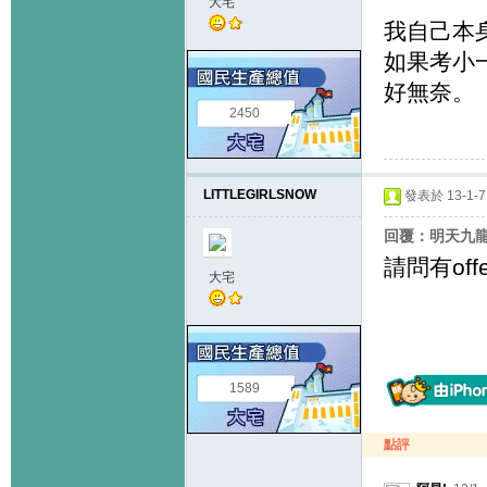
大宅
我自己本
如果考小
好無奈。
2450
LITTLEGIRLSNOW
發表於 13-1-7 
回覆：明天九龍塘
請問有off
大宅
1589
點評