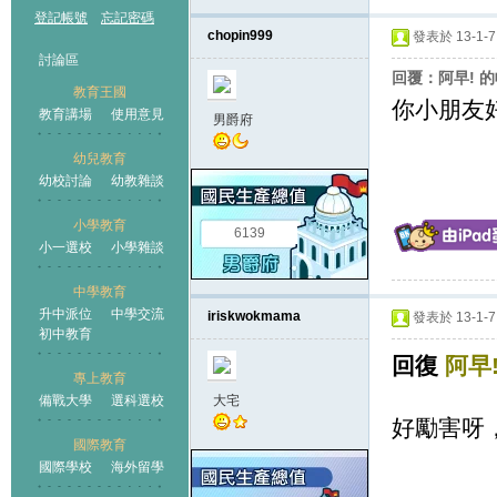
登記帳號
忘記密碼
chopin999
發表於 13-1-7 
討論區
回覆：阿早! 
教育王國
你小朋友好叻
教育講場
使用意見
男爵府
幼兒教育
幼校討論
幼教雜談
王國
小學教育
6139
小一選校
小學雜談
中學教育
升中派位
中學交流
iriskwokmama
發表於 13-1-7 
初中教育
回復
阿早
專上教育
備戰大學
選科選校
大宅
好勵害呀，有
國際教育
國際學校
海外留學