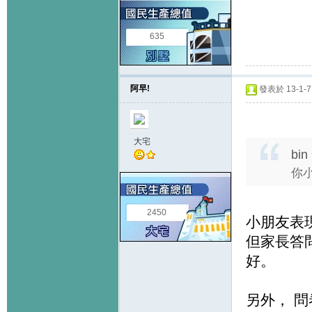
635
阿早!
發表於 13-1-7 
大宅
bin
你小
2450
小朋友表
但家長答
好。
另外， 