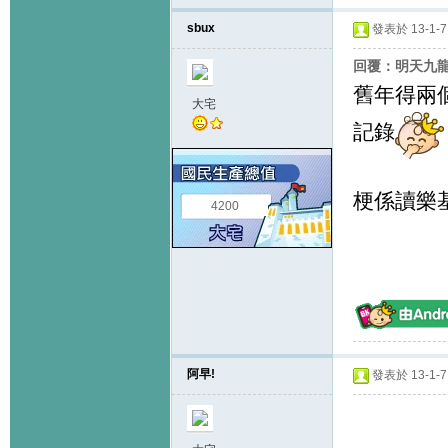
sbux
發表於 13-1-7 
回覆：明天九龍塘
舊年得兩
大宅
記錄
梗係讀樂
4200
阿早!
發表於 13-1-7 