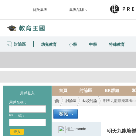
關於集團
集團品牌
討論區
幼兒教育
小學
中學
特殊教育
首頁
討論區
BK群組
幫
用戶登入
討論區
幼校討論
明天九龍塘樂基出resu
用戶名稱：
密 碼：
教育
›
›
›
樓主:
ramdo
明天九龍塘樂基
登入