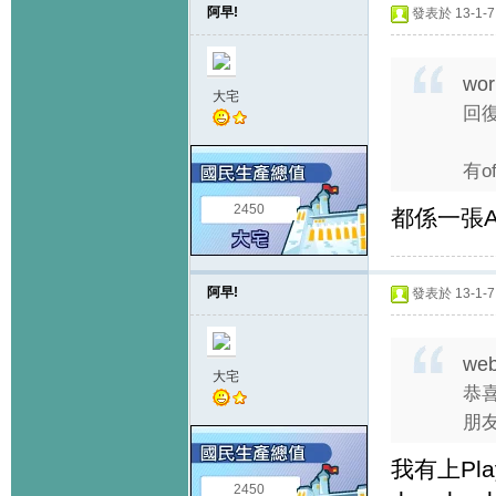
阿早!
發表於 13-1-7 
wo
大宅
回復
有o
2450
都係一張
阿早!
發表於 13-1-7 
web
大宅
恭喜
朋友
我有上Pla
2450