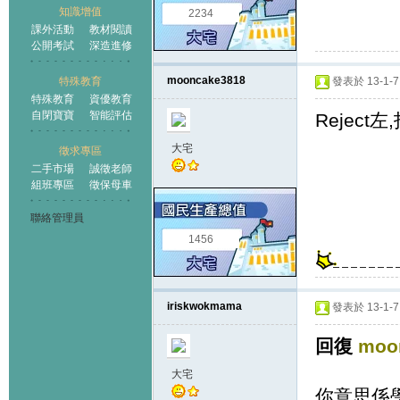
知識增值
2234
課外活動
教材閱讀
公開考試
深造進修
mooncake3818
特殊教育
發表於 13-1-7 
特殊教育
資優教育
自閉寶寶
智能評估
Reject
大宅
徵求專區
二手市場
誠徵老師
組班專區
徵保母車
聯絡管理員
1456
iriskwokmama
發表於 13-1-7 
回復
moo
大宅
你意思係學