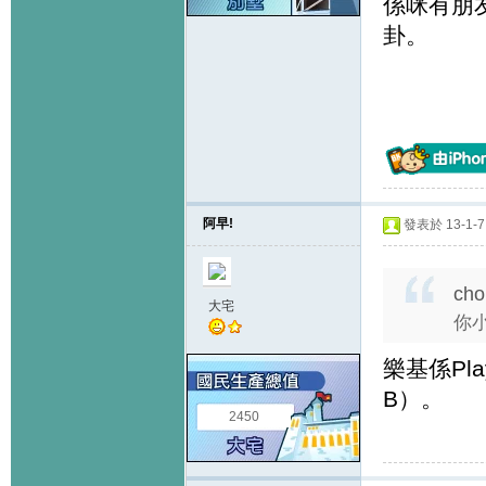
係咪有朋
卦。
阿早!
發表於 13-1-7 
cho
大宅
你小
樂基係Pl
B）。
2450