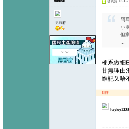
minirat
發表於 13-1-7 
阿早
男爵府
小
但
...
6157
梗系做細
甘無理由
維記又唔
點評
hayley132