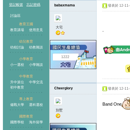
登記帳號
忘記密碼
babaxmama
發表於 12-11-2
討論區
教育王國
大宅
.
教育講場
使用意見
幼兒教育
幼校討論
幼教雜談
王國
1222
小學教育
小一選校
小學雜談
中學教育
升中派位
中學交流
初中教育
Cheerglory
發表於 12-11-2
專上教育
Band One
備戰大學
選科選校
別墅
國際教育
國際學校
海外留學