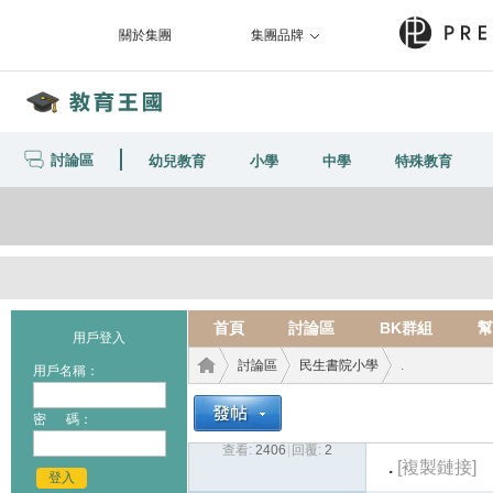
關於集團
集團品牌
討論區
幼兒教育
小學
中學
特殊教育
首頁
討論區
BK群組
幫
用戶登入
討論區
民生書院小學
.
用戶名稱：
密 碼：
查看:
2406
|
回覆:
2
教育
›
›
›
.
[複製鏈接]
登入