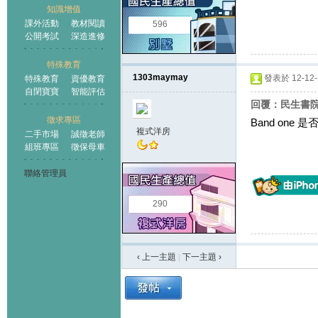
知識增值
課外活動
教材閱讀
596
公開考試
深造進修
特殊教育
1303maymay
發表於 12-12-1
特殊教育
資優教育
自閉寶寶
智能評估
回覆：民生書院b
徵求專區
Band one 是否
複式洋房
二手市場
誠徵老師
組班專區
徵保母車
聯絡管理員
290
‹ 上一主題
|
下一主題
›