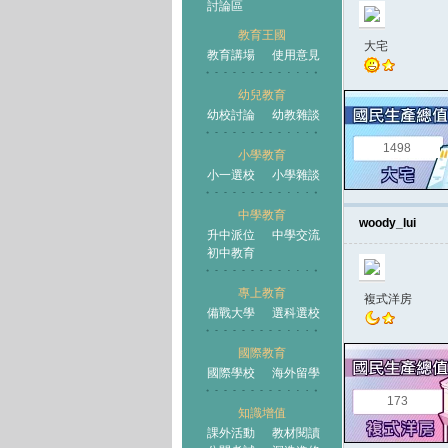
討論區
教育王國
大宅
教育講場
使用意見
幼兒教育
幼校討論
幼教雜談
王國
1498
小學教育
小一選校
小學雜談
中學教育
woody_lui
升中派位
中學交流
初中教育
專上教育
複式洋房
備戰大學
選科選校
國際教育
國際學校
海外留學
173
知識增值
課外活動
教材閱讀