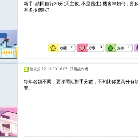
新手: 請問自行20分(天主教, 不是舊生) 機會率如何 ,
有多少個呢?
0
0
0
發表於 12-11-13 16:05
|
只看該作者
每年名額不同，要睇同期對手分數，不知比你更高分有
響。