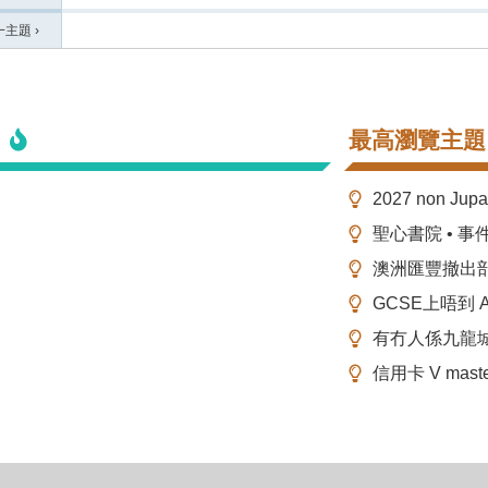
一主題
›
最高瀏覽主題
2027 non Ju
聖心書院 • 事
澳洲匯豐撤出
GCSE上唔到 A-
有冇人係九龍
信用卡 V mas