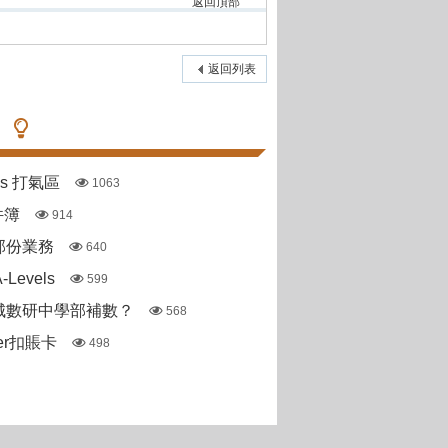
返回頂部
返回列表
pas 打氣區
1063
件簿
914
部份業務
640
Levels
599
城數研中學部補數？
568
ter扣賬卡
498