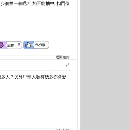
 要多少個抽一個呢? 如不能抽中, 扣門位
0
返回頂部
#
2
幾多人？另外甲部人數有幾多亦會影