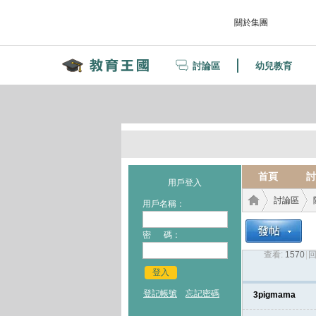
關於集團
討論區
幼兒教育
首頁
討
用戶登入
討論區
用戶名稱：
密 碼：
查看:
1570
|
回
教育
›
›
登入
登記帳號
忘記密碼
3pigmama