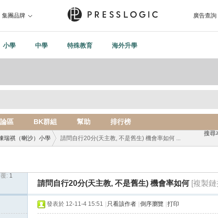
集團品牌
廣告查詢
小學
中學
特殊教育
海外升學
論區
BK群組
幫助
排行榜
搜尋
陳瑞祺（喇沙）小學
請問自行20分(天主教, 不是舊生) 機會率如何 ...
覆:
1
›
請問自行20分(天主教, 不是舊生) 機會率如何
[複製鏈
發表於 12-11-4 15:51
|
只看該作者
|
倒序瀏覽
|
打印