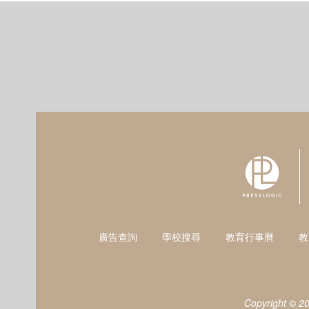
廣告查詢
學校搜尋
教育行事曆
教
Copyright © 2