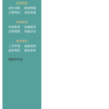
知識增值
課外活動
教材閱讀
公開考試
深造進修
特殊教育
特殊教育
資優教育
自閉寶寶
智能評估
徵求專區
二手市場
誠徵老師
組班專區
徵保母車
聯絡管理員