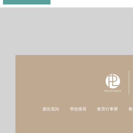
廣告查詢
學校搜尋
教育行事曆
教