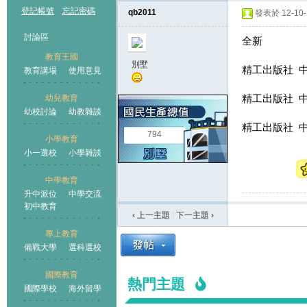
登記帳號
忘記密碼
qb2011
發表於 12-10-1
討論區
全新
教育王國
別墅
精工出版社 中一
教育講場
使用意見
精工出版社 中二
幼兒教育
幼校討論
幼教雜談
王國
精工出版社 中三
794
小學教育
小一選校
小學雜談
中學教育
升中派位
中學交流
初中教育
‹ 上一主題
|
下一主題
›
專上教育
備戰大學
選科選校
國際教育
熱門主題
國際學校
海外留學