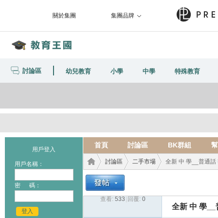
關於集團
集團品牌
討論區
幼兒教育
小學
中學
特殊教育
首頁
討論區
BK群組
幫
用戶登入
討論區
二手市場
全新 中 學__普通話 
用戶名稱：
密 碼：
查看:
533
|
回覆:
0
教育
›
›
›
全新 中 學__
登入