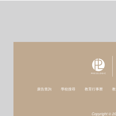
廣告查詢
學校搜尋
教育行事曆
教
Copyright © 2