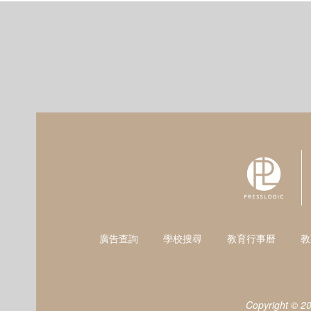
廣告查詢
學校搜尋
教育行事曆
教
Copyright © 2