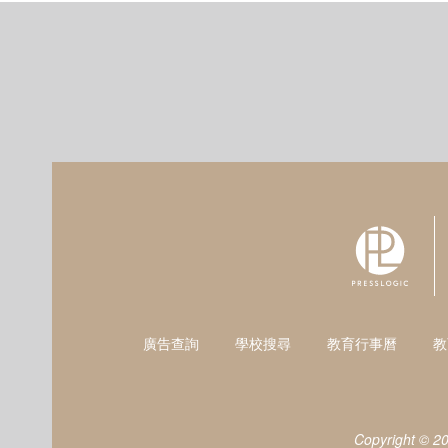
廣告查詢
學校搜尋
教育行事曆
教
Copyright © 2