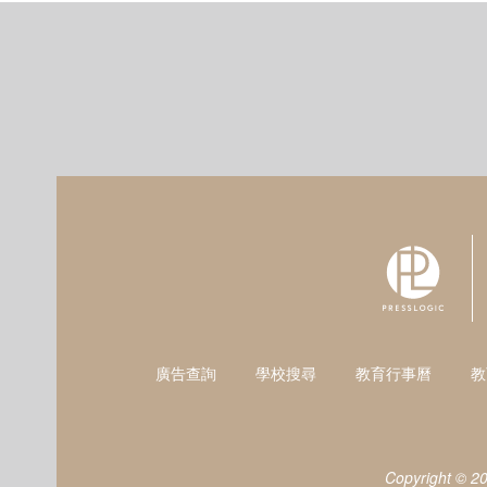
廣告查詢
學校搜尋
教育行事曆
教
Copyright © 2