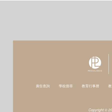
廣告查詢
學校搜尋
教育行事曆
教
Copyright © 2