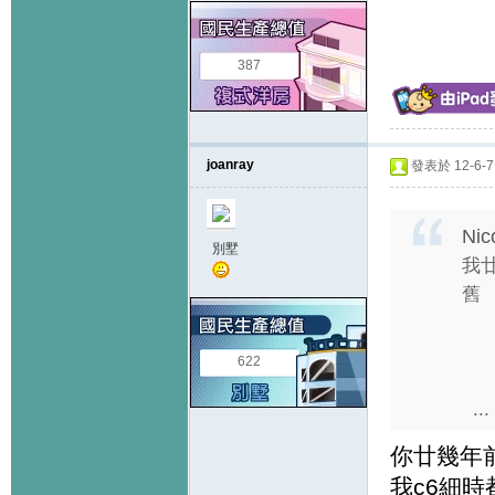
387
joanray
發表於 12-6-7 
Nic
別墅
我
舊
622
...
你廿幾年
我c6細