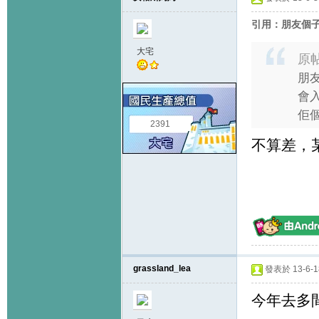
引用：朋友個子
大宅
原
朋友
會入b
佢個 
2391
不算差，某
grassland_lea
發表於 13-6-18
今年去多