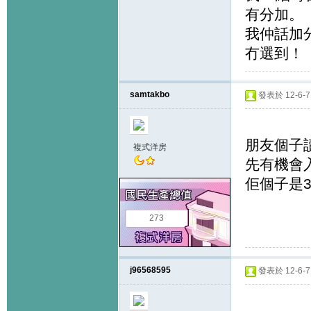
有分加。
我仲話加
冇選到！
samtakbo
發表於 12-6-7 
朋友個子讀
複式洋房
先有機會入ba
佢個子是3
273
j96568595
發表於 12-6-7 