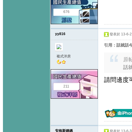
676
yy816
發表於 13-6-2 
引用：話就話今
複式洋房
原
話
請問邊度
211
安格斯媽媽
發表於 13-6-3 