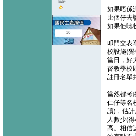
民房
如果唔係
比個仔去
如果佢哋
10
叩門交表
校設施(
當日，好
督教學校
註冊名單共
當然都考
仁仔等名
讀)，估
人數少(
高。相信