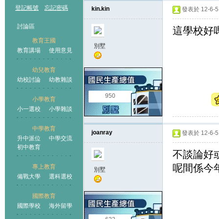
登記帳號
忘記密碼
kin.kin
發表於 12-6-5 
討論區
這學校好
教育王國
別墅
教育講場
使用意見
幼兒教育
幼校討論
幼教雜談
王國
950
小學教育
小一選校
小學雜談
中學教育
joanray
發表於 12-6-5 
升中派位
中學交流
初中教育
不談論好
呢間係今
專上教育
別墅
備戰大學
選科選校
國際教育
國際學校
海外留學