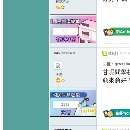
複式洋房
322
cautionchan
發表於 13-6-22
回覆：grassla
甘呢間學校
大宅
愈來愈好
2191