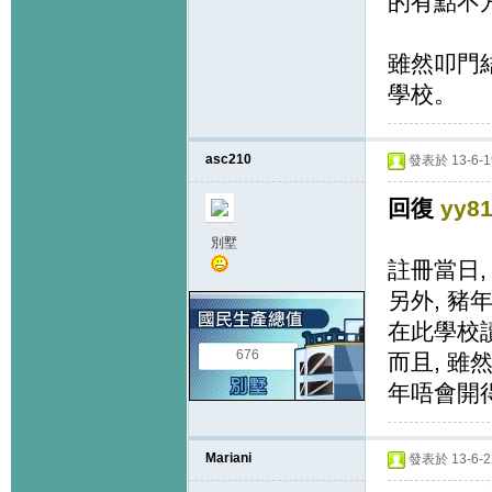
的有點不
雖然叩門
學校。
asc210
發表於 13-6-19
回復
yy8
別墅
註冊當日, 
另外, 豬
在此學校讀
676
而且, 雖
年唔會開得
Mariani
發表於 13-6-22