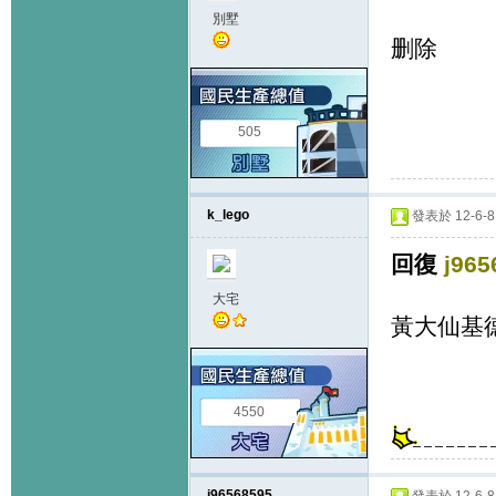
別墅
删除
505
k_lego
發表於 12-6-8 
回復
j965
大宅
黃大仙基
4550
j96568595