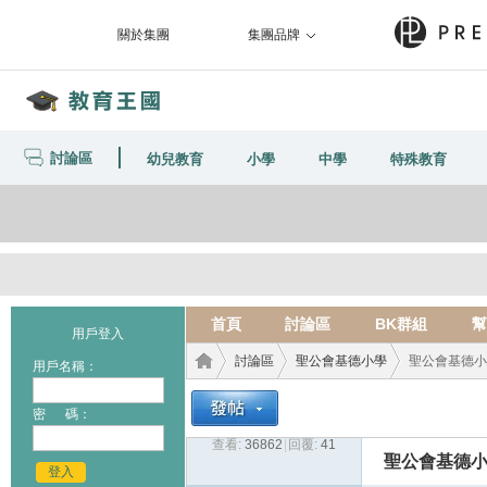
關於集團
集團品牌
討論區
幼兒教育
小學
中學
特殊教育
首頁
討論區
BK群組
幫
用戶登入
討論區
聖公會基德小學
聖公會基德小
用戶名稱：
密 碼：
查看:
36862
|
回覆:
41
教育
›
›
›
聖公會基德
登入