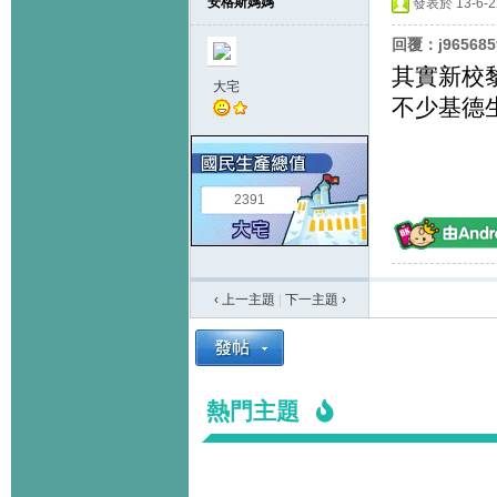
安格斯媽媽
發表於 13-6-22
回覆：j96568
其實新校
大宅
不少基德
2391
‹ 上一主題
|
下一主題
›
熱門主題