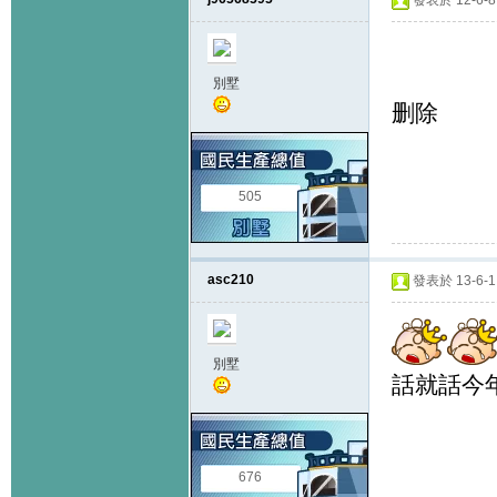
發表於 12-6-8 
別墅
删除
505
asc210
發表於 13-6-1 
別墅
話就話今
676