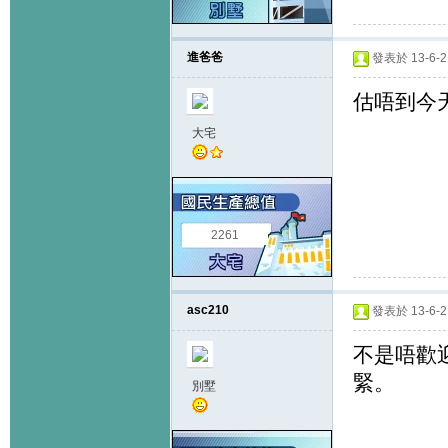
進爸爸
發表於 13-6-2 
估唔到今
大宅
2261
asc210
發表於 13-6-2 
不是唔歡
緊。
別墅