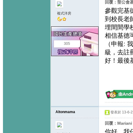
回覆：聖公會
參觀完基
複式洋房
到校長老
埋間間學
相信基德
（申報:
305
級，去註
好！最後
Altonmama
發表於 13-6-22
回覆：Marian
你好，我