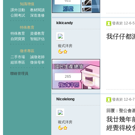
622
知識增值
課外活動
教材閱讀
公開考試
深造進修
kikicandy
發表於 12-6-5 
特殊教育
特殊教育
資優教育
我仔仔都
自閉寶寶
智能評估
複式洋房
徵求專區
二手市場
誠徵老師
組班專區
徵保母車
聯絡管理員
265
Nicolelong
發表於 12-6-7 
回覆：聖公會
我廿幾年前
複式洋房
經覺得校舍殘