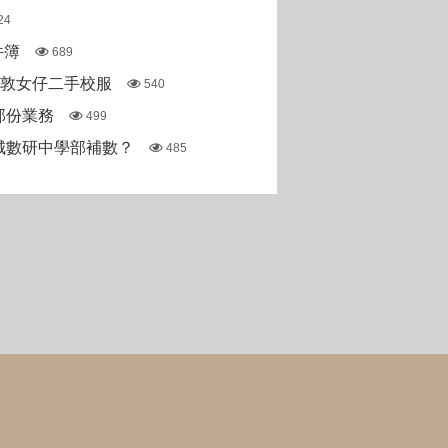
24
件簿
689
斯敦女仔二手校服
540
部份業務
499
城數研中學部補數？
485