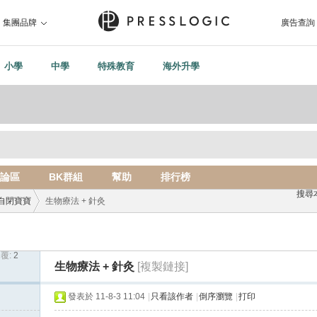
集團品牌
廣告查詢
小學
中學
特殊教育
海外升學
論區
BK群組
幫助
排行榜
搜尋
自閉寶寶
生物療法 + 針灸
覆:
2
›
生物療法 + 針灸
[複製鏈接]
發表於 11-8-3 11:04
|
只看該作者
|
倒序瀏覽
|
打印