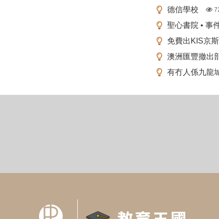
德信學校
7
聖心書院 • 事
免費出KIS京
澳洲匯豐撤出
有冇人係九龍