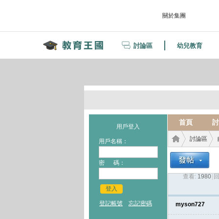
關於集團
討論區
幼兒教育
首頁
討
用戶登入
討論區
用戶名稱：
密 碼：
查看:
1980
|
回
教育
›
›
登入
登記帳號
忘記密碼
myson727