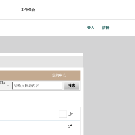
工作機會
登入
註冊
我的中心
本版
搜索
#
1