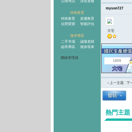
公開考試
深造進修
myson727
特殊教育
特殊教育
資優教育
自閉寶寶
智能評估
大宅
徵求專區
二手市場
誠徵老師
組班專區
徵保母車
聯絡管理員
1809
‹ 上一主題
|
下
熱門主題