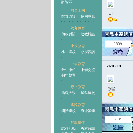
討論區
教育王國
大宅
教育講場
使用意見
幼兒教育
幼校討論
幼教雜談
王國
1809
小學教育
小一選校
小學雜談
中學教育
xixi1218
升中派位
中學交流
初中教育
專上教育
別墅
備戰大學
選科選校
國際教育
國際學校
海外留學
716
知識增值
課外活動
教材閱讀