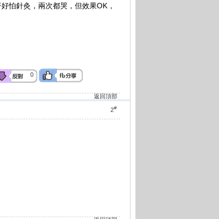
仔好怕針灸，兩次都哭，但效果OK，
0
返回頂部
#
2