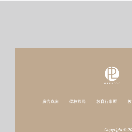
廣告查詢
學校搜尋
教育行事曆
教
Copyright © 2