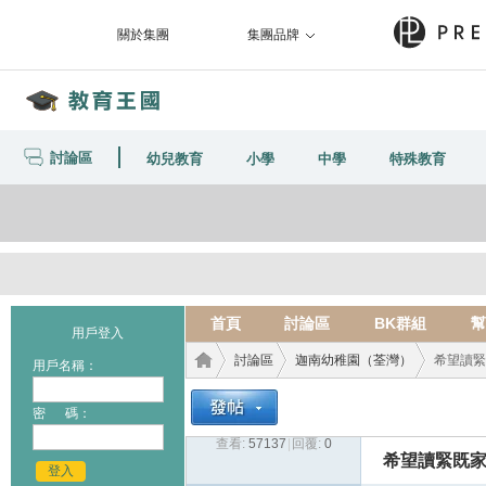
關於集團
集團品牌
討論區
幼兒教育
小學
中學
特殊教育
首頁
討論區
BK群組
幫
用戶登入
討論區
迦南幼稚園（荃灣）
希望讀緊
用戶名稱：
密 碼：
查看:
57137
|
回覆:
0
教育
›
›
›
希望讀緊既家
登入