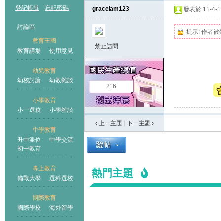
登記帳號
忘記密碼
gracelam123
發表於 11-4-19
討論區
提示:
作者被
教育王國
禁止訪問
教育講場
使用意見
幼兒教育
幼校討論
幼教雜談
王國
216
小學教育
小一選校
小學雜談
‹ 上一主題
|
下一主題
›
中學教育
升中派位
中學交流
初中教育
專上教育
熱門主題
備戰大學
選科選校
國際教育
國際學校
海外留學