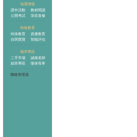
知識增值
課外活動
教材閱讀
公開考試
深造進修
特殊教育
特殊教育
資優教育
自閉寶寶
智能評估
徵求專區
二手市場
誠徵老師
組班專區
徵保母車
聯絡管理員