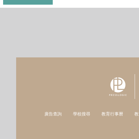
廣告查詢
學校搜尋
教育行事曆
教