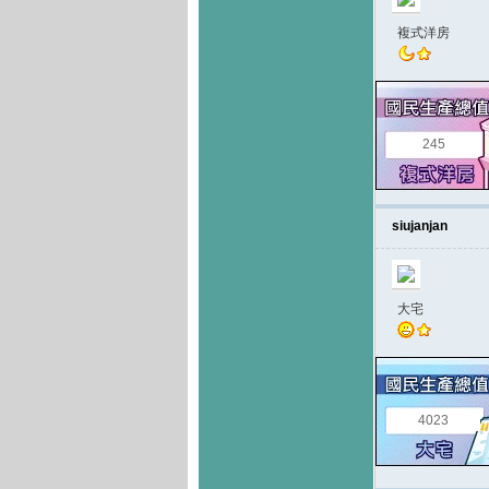
複式洋房
245
siujanjan
大宅
4023