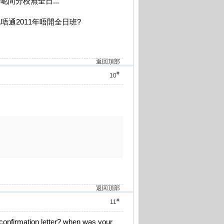
呢間分校無全日...
唔通2011年唔開全日班?
返回頂部
#
10
返回頂部
#
11
e confirmation letter? when was your