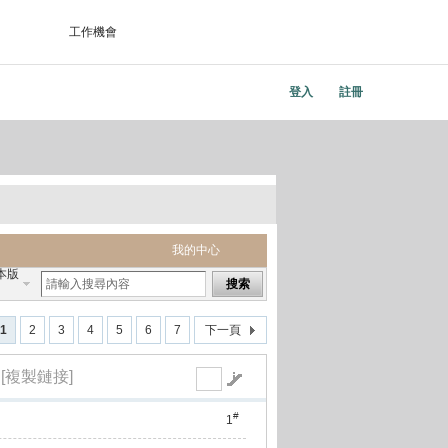
工作機會
登入
註冊
我的中心
本版
搜索
1
2
3
4
5
6
7
下一頁
[複製鏈接]
#
1