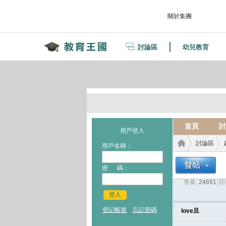
關於集團
討論區
幼兒教育
首頁
討
用戶登入
討論區
用戶名稱：
密 碼：
查看:
24691
|
回
教育
›
›
登入
登記帳號
忘記密碼
love旦