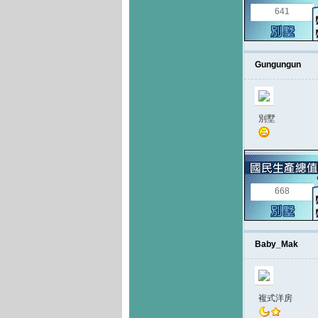
641
Gungungun
別墅
668
Baby_Mak
複式洋房