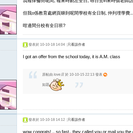
我報律倫街呢間, 報果時剔左全日, 尋日去in果時個老師話
但我o係教育處網頁睇到呢間學校有全日制, 仲列埋學費...
咁邊間分校有全日班?
發表於 10-10-18 14:04
|
只看該作者
I got an offer from the school today, it is A.M. class
原帖由
love旦
於 10-10-15 22:13 發表
如題
發表於 10-10-18 14:12
|
只看該作者
wow congrats! .. so fast.. they called you or mail you th