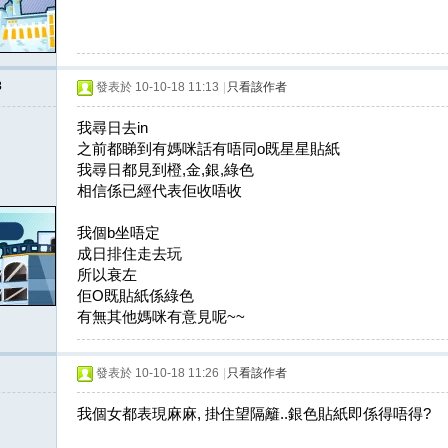
3
發表於 10-10-18 11:13
|
只看該作者
我尋日去in
之前都睇到有媽咪話有唔同o既星星貼紙
我尋日都見到橙,金,銀,綠色
相信係已經代表佢收唔收
我個b坐唔定
成日排住走去玩
所以衰左
佢O既貼紙係綠色
有無其他媽咪有意見呢~~
發表於 10-10-18 11:26
|
只看該作者
我個女都表現麻麻, 掛住望隔籬..銀色貼紙即係得唔得?