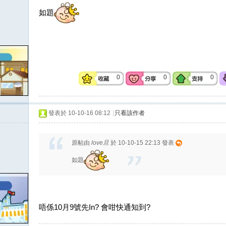
如題
0
0
0
發表於 10-10-16 08:12
|
只看該作者
原帖由
love旦
於 10-10-15 22:13 發表
如題
唔係10月9號先In? 會咁快通知到?