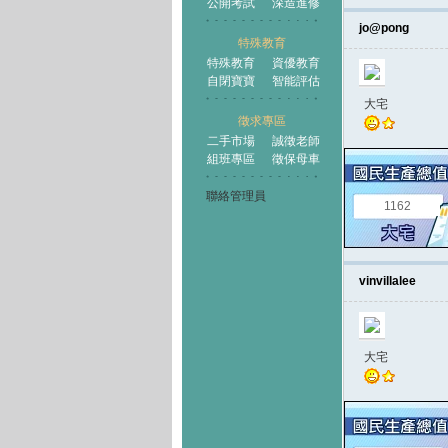
公開考試
深造進修
jo@pong
特殊教育
特殊教育
資優教育
自閉寶寶
智能評估
大宅
徵求專區
二手市場
誠徵老師
組班專區
徵保母車
聯絡管理員
1162
vinvillalee
大宅