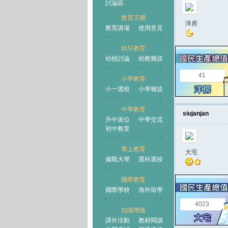
討論區
教育王國
洋房
教育講場
使用意見
幼兒教育
幼校討論
幼教雜談
王國
41
小學教育
小一選校
小學雜談
中學教育
siujanjan
升中派位
中學交流
初中教育
專上教育
大宅
備戰大學
選科選校
國際教育
國際學校
海外留學
4023
知識增值
課外活動
教材閱讀