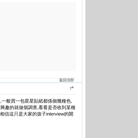
返回頂部
#
7
,一般買一包星星貼紙都係個幾種色,
有興趣的就做個調查,看看是否收到某種
信這只是大家的孩子interview的開