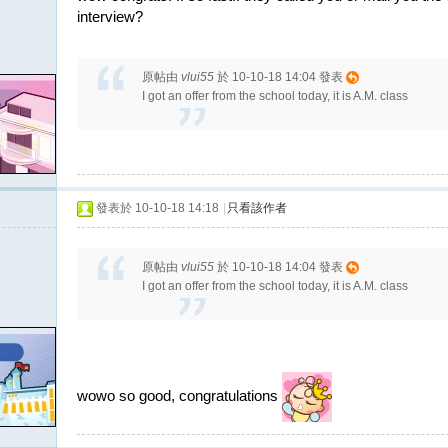
interview?
原帖由
vlui55
於 10-10-18 14:04 發表
I got an offer from the school today, it is A.M. class
發表於 10-10-18 14:18
|
只看該作者
原帖由
vlui55
於 10-10-18 14:04 發表
I got an offer from the school today, it is A.M. class
wowo so good, congratulations