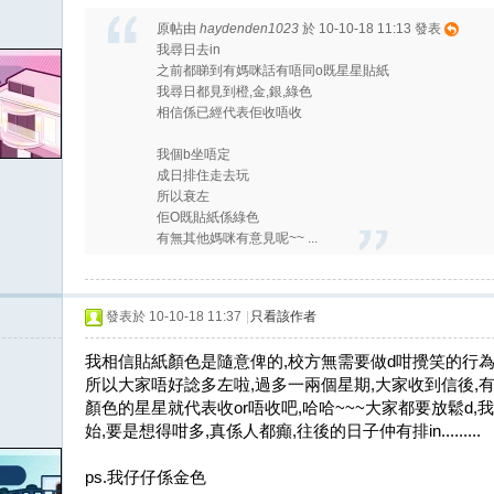
原帖由
haydenden1023
於 10-10-18 11:13 發表
我尋日去in
之前都睇到有媽咪話有唔同o既星星貼紙
我尋日都見到橙,金,銀,綠色
相信係已經代表佢收唔收
我個b坐唔定
成日排住走去玩
所以衰左
佢O既貼紙係綠色
有無其他媽咪有意見呢~~ ...
發表於 10-10-18 11:37
|
只看該作者
我相信貼紙顏色是隨意俾的,校方無需要做d咁攪笑的行為
所以大家唔好諗多左啦,過多一兩個星期,大家收到信後,
顏色的星星就代表收or唔收吧,哈哈~~~大家都要放鬆d,我相
始,要是想得咁多,真係人都癲,往後的日子仲有排in.........
ps.我仔仔係金色