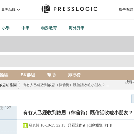
集團品牌
廣告查詢
小學
中學
特殊教育
海外升學
論區
BK群組
幫助
排行榜
搜尋
啟思幼稚園
有冇人己經收到啟思（律倫街）既信話收咗小朋友？ ...
覆:
127
›
有冇人己經收到啟思（律倫街）既信話收咗小朋友？
發表於 10-10-15 22:13
|
只看該作者
|
倒序瀏覽
|
打印