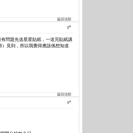
返回頂部
#
8
所有問題先送星星貼紙，一送完貼紙講
老師）見到，所以我覺得應該係想知道
返回頂部
#
9