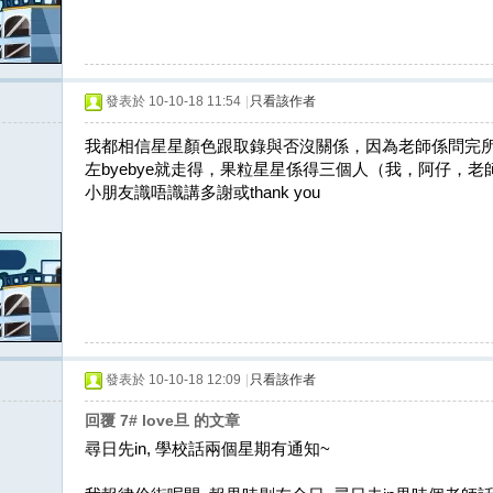
發表於 10-10-18 11:54
|
只看該作者
我都相信星星顏色跟取錄與否沒關係，因為老師係問完
左byebye就走得，果粒星星係得三個人（我，阿仔，
小朋友識唔識講多謝或thank you
發表於 10-10-18 12:09
|
只看該作者
回覆 7# love旦 的文章
尋日先in, 學校話兩個星期有通知~