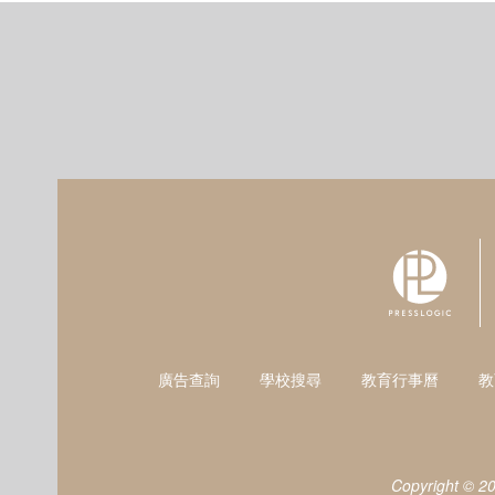
廣告查詢
學校搜尋
教育行事曆
教
Copyright © 2