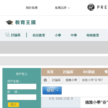
關於集團
集團品牌
討論區
幼兒教育
小學
中學
特殊教育
首頁
討論區
BK群組
幫
用戶登入
討論區
德雅小學
德雅小學"谷"嗎?
用戶名稱：
密 碼：
查看:
6191
|
回覆:
9
教育
›
›
›
德雅小學"谷"
登入