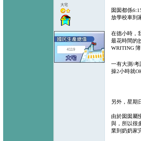
大宅
囡囡都係
6:
放學校車到家4
在德小時，
最花時間的抄
WRITING
簿
4119
一有大測
/
考
操2小時就OK
另外，星期
由於囡囡屬
與，所以很
業到奶奶家