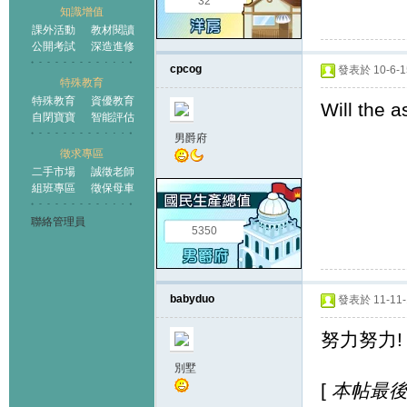
32
知識增值
課外活動
教材閱讀
公開考試
深造進修
cpcog
發表於 10-6-15
特殊教育
特殊教育
資優教育
Will the 
自閉寶寶
智能評估
男爵府
徵求專區
二手市場
誠徵老師
組班專區
徵保母車
聯絡管理員
5350
babyduo
發表於 11-11-1
努力努力!
別墅
[
本帖最後由 