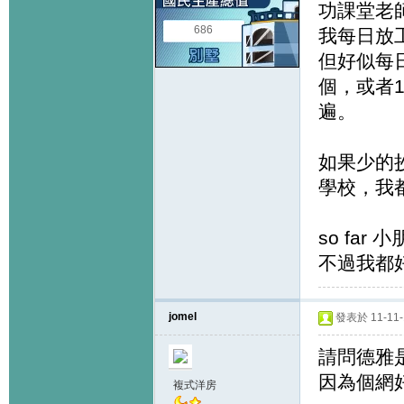
功課堂老
686
我每日放
但好似每
個，或者
遍。
如果少的
學校，我
so fa
不過我都
jomel
發表於 11-11-1
請問德雅
因為個網好
複式洋房