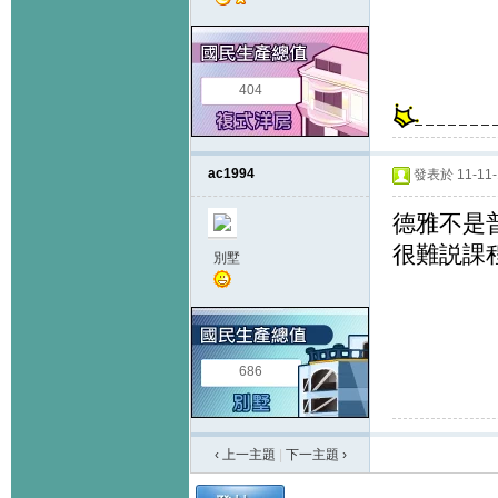
404
ac1994
發表於 11-11-1
德雅不是
很難説課
別墅
686
‹ 上一主題
|
下一主題
›