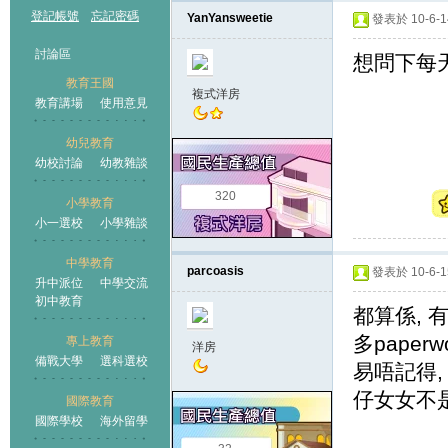
登記帳號
忘記密碼
YanYansweetie
發表於 10-6-14
討論區
想問下每天
教育王國
複式洋房
教育講場
使用意見
幼兒教育
幼校討論
幼教雜談
王國
320
小學教育
小一選校
小學雜談
中學教育
parcoasis
發表於 10-6-15
升中派位
中學交流
初中教育
都算係, 
多paper
專上教育
洋房
備戰大學
選科選校
易唔記得,
仔女女不
國際教育
國際學校
海外留學