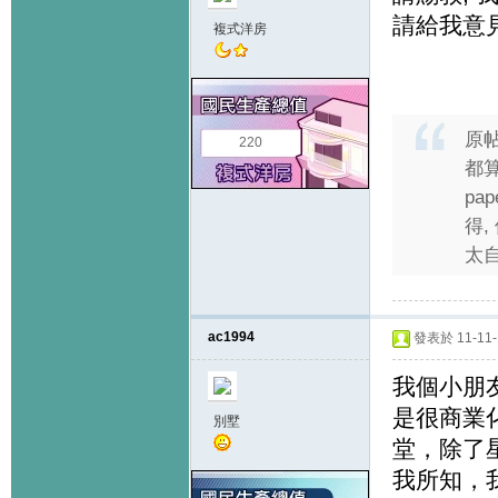
請給我意見
複式洋房
原
220
都算
pa
得,
太自
ac1994
發表於 11-11-1
我個小朋
是很商業
別墅
堂，除了
我所知，