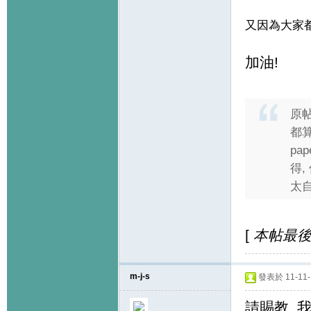
又因為大家
加油!
原
都算
pa
得,
太自
[
本帖最後由 
m-j-s
發表於 11-11-1
請賜教, 