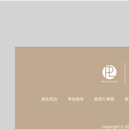
廣告查詢
學校搜尋
教育行事曆
教
Copyright © 2