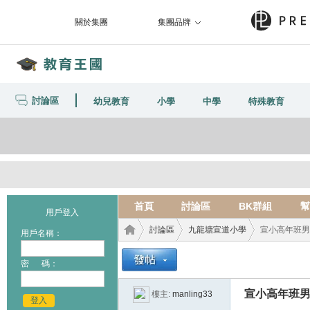
關於集團
集團品牌
討論區
幼兒教育
小學
中學
特殊教育
首頁
討論區
BK群組
幫
用戶登入
討論區
九龍塘宣道小學
宣小高年班男
用戶名稱：
密 碼：
教育
›
›
›
宣小高年班
樓主:
manling33
登入