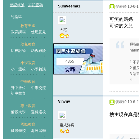
登記帳號
忘記密碼
Sumyeema1
發表於 10-6-18
討論區
可笑的媽媽
可憐的女兒
教育王國
大宅
教育講場
使用意見
幼兒教育
原帖
hal
幼校討論
幼教雜談
王國
4355
1.不
小學教育
2.但
小一選校
小學雜談
3.
4. ...
中學教育
升中派位
中學交流
初中教育
Vinyny
發表於 10-6-29
專上教育
備戰大學
選科選校
樓主現在真是豬
國際教育
複式洋房
國際學校
海外留學