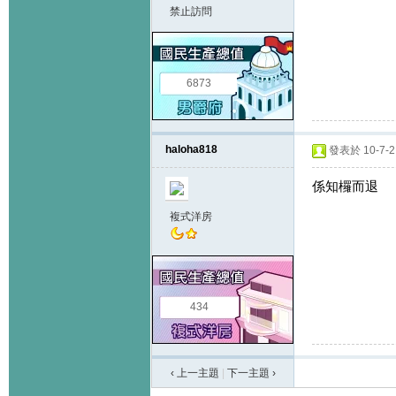
禁止訪問
6873
haloha818
發表於 10-7-2 
係知欏而退
複式洋房
434
‹ 上一主題
|
下一主題
›