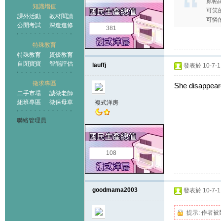
原帖
知識增值
可笑
課外活動
教材閱讀
可憐
公開考試
深造進修
381
特殊教育
特殊教育
資優教育
自閉寶寶
智能評估
lauffj
發表於 10-7-1 
徵求專區
She disappeare
二手市場
誠徵老師
組班專區
徵保母車
複式洋房
聯絡管理員
108
goodmama2003
發表於 10-7-1 
提示:
作者被