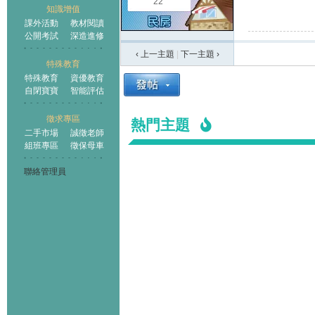
22
知識增值
課外活動
教材閱讀
公開考試
深造進修
‹ 上一主題
|
下一主題
›
特殊教育
特殊教育
資優教育
自閉寶寶
智能評估
徵求專區
熱門主題
二手市場
誠徵老師
組班專區
徵保母車
聯絡管理員