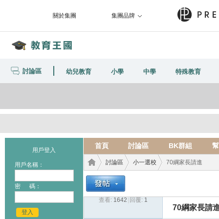
關於集團
集團品牌
討論區
幼兒教育
小學
中學
特殊教育
首頁
討論區
BK群組
幫
用戶登入
討論區
小一選校
70綱家長請進
用戶名稱：
密 碼：
查看:
1642
|
回覆:
1
教育
›
›
›
70綱家長請
登入