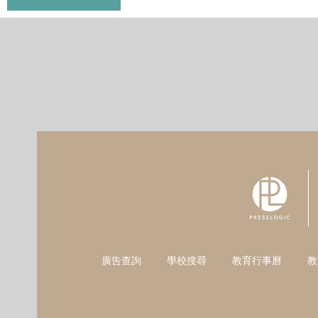
廣告查詢
學校搜尋
教育行事曆
教