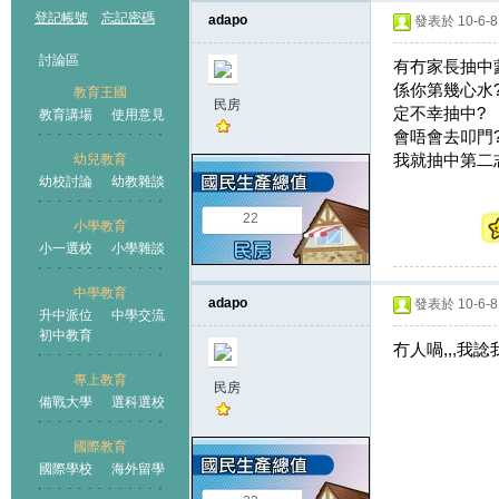
登記帳號
忘記密碼
adapo
發表於 10-6-8 
討論區
有冇家長抽中
係你第幾心水?
教育王國
民房
定不幸抽中?
教育講場
使用意見
會唔會去叩門?
我就抽中第二志願
幼兒教育
幼校討論
幼教雜談
王國
22
小學教育
小一選校
小學雜談
中學教育
adapo
發表於 10-6-8 
升中派位
中學交流
初中教育
冇人喎,,,我諗
專上教育
民房
備戰大學
選科選校
國際教育
國際學校
海外留學