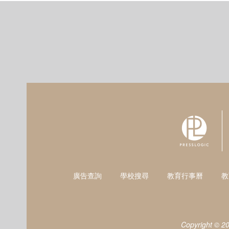
廣告查詢
學校搜尋
教育行事曆
教
Copyright © 2