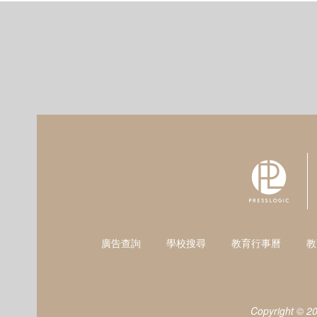
廣告查詢
學校搜尋
教育行事曆
教
Copyright © 2