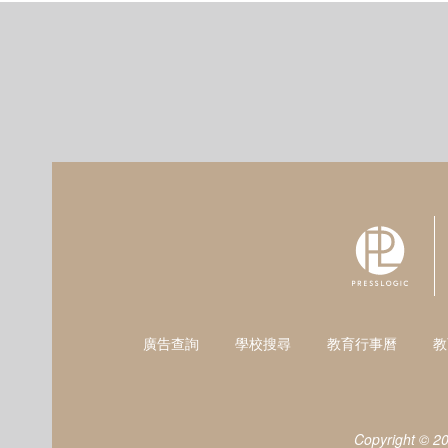
廣告查詢
學校搜尋
教育行事曆
教
Copyright © 2