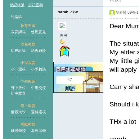
登記帳號
忘記密碼
sarah_ckw
發表於 09-9-14
討論區
Dear Mum
教育王國
教育講場
使用意見
洋房
The situat
幼兒教育
幼校討論
幼教雜談
My elder s
王國
My little
小學教育
will apply
小一選校
小學雜談
47
中學教育
Can y shar
升中派位
中學交流
初中教育
Should i k
專上教育
備戰大學
選科選校
THx a lot
國際教育
國際學校
海外留學
sarah