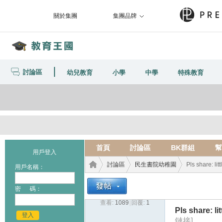
關於集團
集團品牌
討論區
幼兒教育
小學
中學
特殊教育
首頁
討論區
BK群組
幫
用戶登入
討論區
民生書院幼稚園
Pls share: lit
用戶名稱：
密 碼：
查看:
1089
|
回覆:
1
教育
›
›
›
Pls share: li
登入
鏈接]