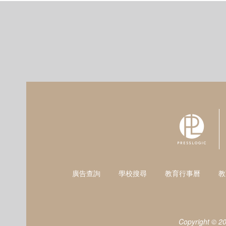
廣告查詢
學校搜尋
教育行事曆
教
Copyright © 2