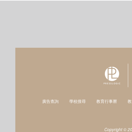
廣告查詢
學校搜尋
教育行事曆
教
Copyright © 2