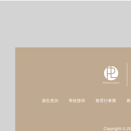
廣告查詢
學校搜尋
教育行事曆
教
Copyright © 2