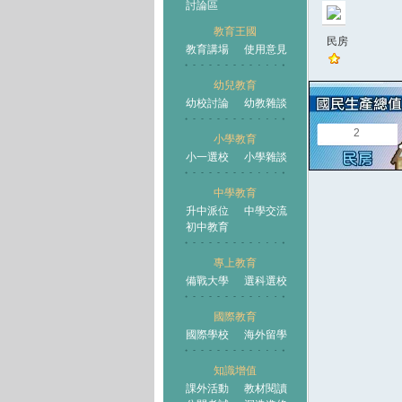
討論區
教育王國
民房
教育講場
使用意見
幼兒教育
幼校討論
幼教雜談
王國
2
小學教育
小一選校
小學雜談
中學教育
升中派位
中學交流
初中教育
專上教育
備戰大學
選科選校
國際教育
國際學校
海外留學
知識增值
課外活動
教材閱讀