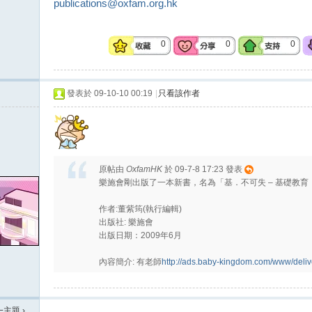
publications@oxfam.org.hk
0
0
0
發表於 09-10-10 00:19
|
只看該作者
原帖由
OxfamHK
於 09-7-8 17:23 發表
樂施會剛出版了一本新書，名為「基．不可失 – 基礎教
作者:董紫筠(執行編輯)
出版社: 樂施會
出版日期：2009年6月
內容簡介: 有老師
http://ads.baby-kingdom.com/www/deli
一主題
›