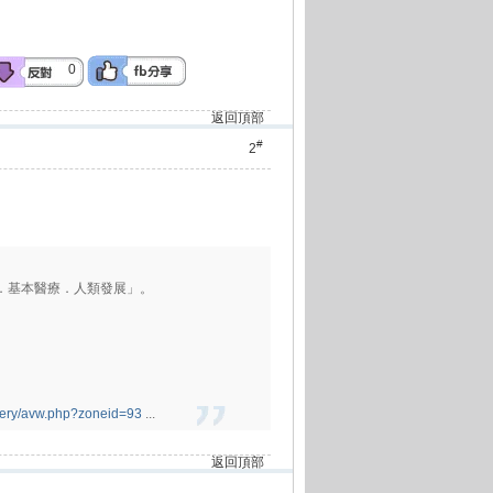
0
返回頂部
#
2
育．基本醫療．人類發展」。
very/avw.php?zoneid=93
...
返回頂部