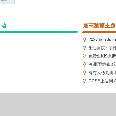
最高瀏覽主題
2027 non Ju
聖心書院 • 事
免費出KIS京
澳洲匯豐撤出
有冇人係九龍
GCSE上唔到 A-