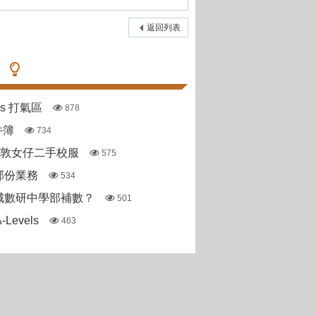
返回列表
pas 打氣區
878
件簿
734
斯敦女仔二手校服
575
部份業務
534
城數研中學部補數？
501
Levels
463