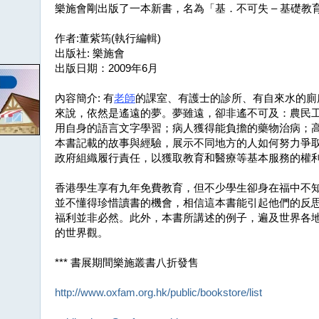
樂施會剛出版了一本新書，名為「基．不可失 – 基礎教
作者:董紫筠(執行編輯)
出版社: 樂施會
出版日期：2009年6月
內容簡介: 有
老師
的課室、有護士的診所、有自來水的廁
來說，依然是遙遠的夢。夢雖遠，卻非遙不可及：農民
用自身的語言文字學習；病人獲得能負擔的藥物治病；
本書記載的故事與經驗，展示不同地方的人如何努力爭
政府組織履行責任，以獲取教育和醫療等基本服務的權
香港學生享有九年免費教育，但不少學生卻身在福中不
並不懂得珍惜讀書的機會，相信這本書能引起他們的反
福利並非必然。此外，本書所講述的例子，遍及世界各
的世界觀。
*** 書展期間樂施叢書八折發售
http://www.oxfam.org.hk/public/bookstore/list