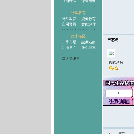
公開考試
深造進修
特殊教育
特殊教育
資優教育
自閉寶寶
智能評估
徵求專區
王惠光
二手市場
誠徵老師
組班專區
徵保母車
聯絡管理員
複式洋房
113
‹ 上一主題
|
下