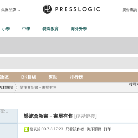
集團品牌
廣告查詢
小學
中學
特殊教育
海外升學
論區
BK群組
幫助
排行榜
搜尋
教材閱讀
樂施會新書－書展有售
覆:
1
›
樂施會新書－書展有售
[複製鏈接]
發表於 09-7-8 17:23
|
只看該作者
|
倒序瀏覽
|
打印