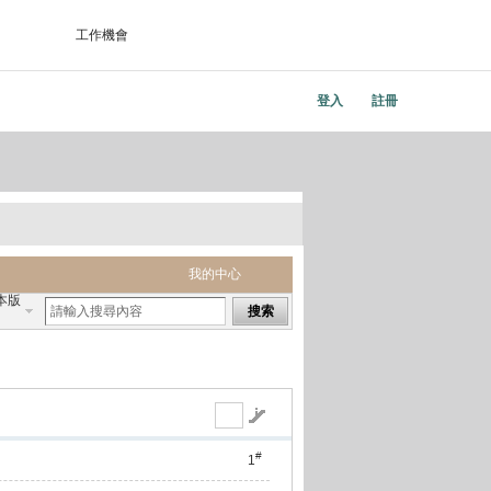
工作機會
登入
註冊
我的中心
本版
搜索
#
1