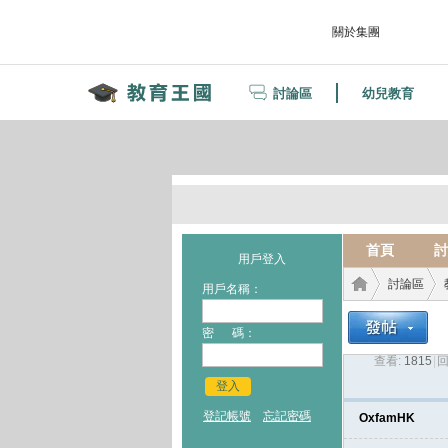
關於集團
討論區
幼兒教育
首頁
討
用戶登入
討論區
用戶名稱：
密 碼：
查看:
1815
|
回
教育
›
›
登入
登記帳號
忘記密碼
OxfamHK