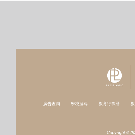
廣告查詢
學校搜尋
教育行事曆
教
Copyright © 2