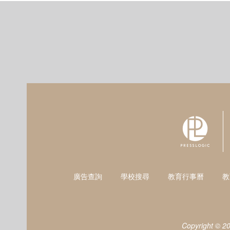
廣告查詢
學校搜尋
教育行事曆
教
Copyright © 2