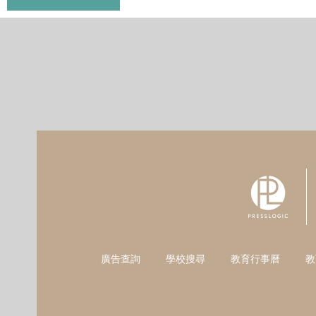
廣告查詢
學校搜尋
教育行事曆
教